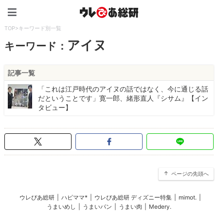
ウレぴあ総研（うれぴあ）
TOP
>
キーワード別一覧
アイヌ
キーワード：
記事一覧
「これは江戸時代のアイヌの話ではなく、今に通じる話
だということです」寛一郎、緒形直人『シサム』【イン
タビュー】
ページの先頭へ
ウレぴあ総研
|
ハピママ*
|
ウレぴあ総研 ディズニー特集
|
mimot.
|
うまいめし
|
うまいパン
|
うまい肉
|
Medery.