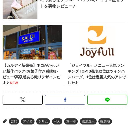
芸能
アイヌ
シサム
和人
寛一郎
緒形直人
蝦夷地
>