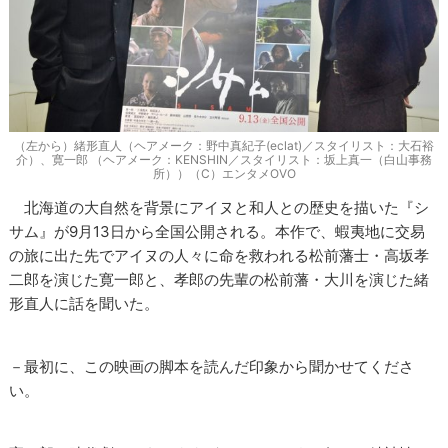
（左から）緒形直人（ヘアメーク：野中真紀子(eclat)／スタイリスト：大石裕
介）、寛一郎 （ヘアメーク：KENSHIN／スタイリスト：坂上真一（白山事務
所））（C）エンタメOVO
北海道の大自然を背景にアイヌと和人との歴史を描いた『シ
サム』が9月13日から全国公開される。本作で、蝦夷地に交易
の旅に出た先でアイヌの人々に命を救われる松前藩士・高坂孝
二郎を演じた寛一郎と、孝郎の先輩の松前藩・大川を演じた緒
形直人に話を聞いた。
－最初に、この映画の脚本を読んだ印象から聞かせてくださ
い。