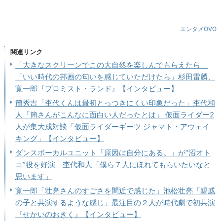
エンタメOVO
関連リンク
「大きなスクリーンでこの大自然を楽しんでもらえたら」
「いい時代の邦画の匂いを感じていただけたら」杉田雷麟、
寛一郎『プロミスト・ランド』【インタビュー】
簡秀吉「杢代くんは最初とっつきにくい印象だった」杢代和
人「簡さんがこんなに面白い人だったとは」 仮面ライダー2
人が集大成対談「仮面ライダーギーツ ジャマト・アウェイ
キング」【インタビュー】
ダンスボーカルユニット「原因は自分にある。」が“沼オト
コ”役を好演 杢代和人「僕ら７人にほれてもらいたいなと
思います」
寛一郎「壮亮さんのすごさを間近で感じた」池松壮亮「親戚
の子と共演するような感じ」最注目の２人が時代劇で初共演
『せかいのおきく』【インタビュー】