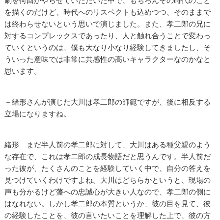
劇を何回かやらせていただいた中で、もちろんその時代のこと
を描くのだけど、時代へのリスペクトも込めつつ、そのままで
は終わらせないという思いで演じました。また、孝二郎の兄に
対するコンプレックスであったり、人と触れ合うことで変わっ
ていくというのは、僕も大なり小なり経験してきましたし、そ
ういった意味では非常に共感性の高いキャラクターなのかなと
思います。
－緒形さんが演じた大川は孝二郎の師範ですが、後に相反する
立場になりますね。
緒形 まだ半人前の孝二郎に対して、大川はある種父親のよう
な存在で、これは孝二郎の成長物語だと思うんです。半人前だ
った彼が、たくさんのことを経験していく中で、自分の答えを
見つけていくわけですよね。大川はどちらかというと、現場の
声も分かるけど藩への忠誠心が大きい人なので、孝二郎の側に
はなれない。しかし孝二郎の本質というか、彼の目を見て、彼
の経験したことを、彼の言いたいことを理解した上で、彼の方