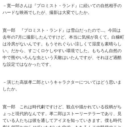
－寛一郎さんは『プロミスト・ランド』に続いての自然相手の
ハードな映画でしたが、撮影は大変でしたか。
寛一郎 『プロミスト・ランド』は雪山だったので…。今回は
去年の7月に撮影したんですけど、本当に気候が良くて。白糠町
は冷房がないんです。もうそれぐらい涼しくて湿度も素晴らし
い。だから、すごくロケしやすい環境でした。もちろん自然の
中で熊やいろんな虫という天敵はいたんですが、それほど過酷
な設定ではなかったです。
－演じた高坂孝二郎というキャラクターについてはどう思いま
したか。
寛一郎 これは時代劇ですけど、観点や描かれている役柄がち
ょっと現代的なんです。孝二郎はストーリーテラーであり、見
ている人たちは彼を通してアイヌを知っていきます。僕も時代