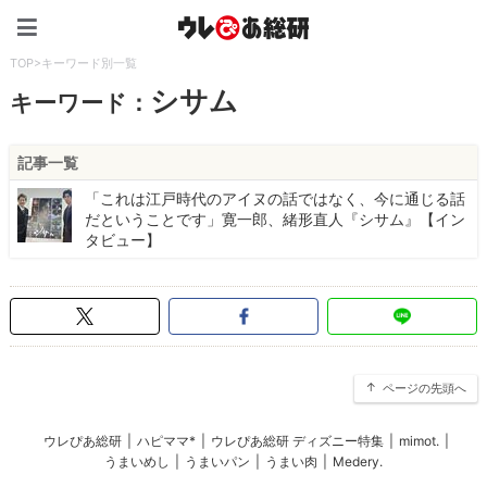
ウレぴあ総研（うれぴあ）
TOP
>
キーワード別一覧
シサム
キーワード：
記事一覧
「これは江戸時代のアイヌの話ではなく、今に通じる話
だということです」寛一郎、緒形直人『シサム』【イン
タビュー】
ページの先頭へ
ウレぴあ総研
|
ハピママ*
|
ウレぴあ総研 ディズニー特集
|
mimot.
|
うまいめし
|
うまいパン
|
うまい肉
|
Medery.