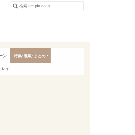
ーン
特集･連載･まとめ
キレイ