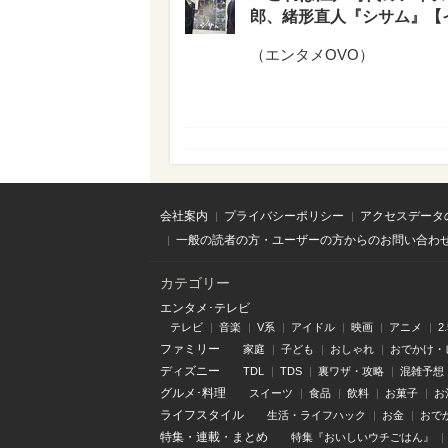
郎、緒形直人『シサム』【
（
エンタメOVO
）
会社案内
プライバシーポリシー
アクセスデータ
一般の読者の方・ユーザーの方からのお問い合わ
カテゴリー
エンタメ･テレビ
テレビ
音楽
V系
アイドル
映画
アニメ
2
ファミリー
家庭
子ども
おしゃれ
おでかけ・
ディズニー
TDL
TDS
裏ワザ・攻略
混雑予想
グルメ･料理
スイーツ
食品
飲料
お菓子
お
ライフスタイル
生活・ライフハック
お金
おで
特集
・
連載
・
まとめ
特集『おいしいウチごはん』