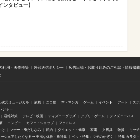
インタビュー】
の利用・著作権等
外部送信ポリシー
広告出稿・お取り組みのご相談・情報掲載
せ
.5次元ミュージカル
演劇
ニコ動
本・マンガ
ゲーム
イベント
アート
スポ
レジャー
混雑対策
テレビ・映画
ディズニーグッズ
アプリ・ゲーム
ディズニーパス
酒
コンビニ
カフェ・ショップ
ファミレス
かけ
マナー・身だしなみ
節約
ダイエット・健康
家電
文房具
雑貨
キッチ
〜シェアしたくなる〜 至福な体験・旅特集
ペット特集：ウチのかぞく
特集 カラダ