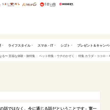
総研 ディズニー特集
mimot.
うまいめし
うまいパン
うまい肉
Medery.
ぴあ総研（うれぴあ）
愛
ライフスタイル
スマホ・IT
シゴト
プレゼント＆キャンペ
なる〜 至福な体験・旅特集
ペット特集：ウチのかぞく
特集 カラダ・ココロ・
の話ではなく、今に通じる話だということです」寛一