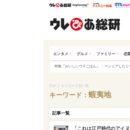
ウレぴあ総研
ハピママ*
ウレぴあ
ウレ
エンタメ
グルメ
ファミリー
恋
特集『おいしいウチごはん』
〜シェアしたく
>
キーワード別一覧
TOP
蝦夷地
キーワード：
記事一覧
「これは江戸時代のアイヌ