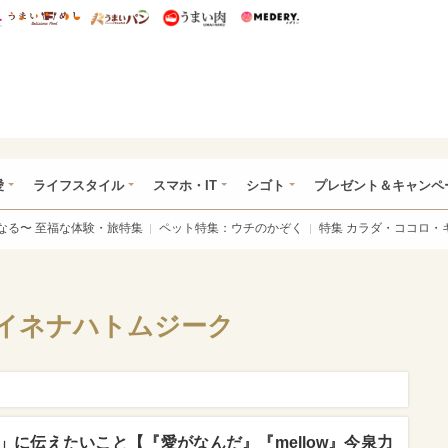
総研 ディズニー特集
mimot.
うまいめし
うまいパン
うまい肉
Medery.
ぴあ総研（うれぴあ）
愛
ライフスタイル
スマホ・IT
シゴト
プレゼント＆キャンペ
なる〜 至福な体験・旅特集
ペット特集：ウチのかぞく
特集 カラダ・ココロ・
イネナハトムジーク
に伝えたいこと【『愛がなんだ』『mellow』今泉力