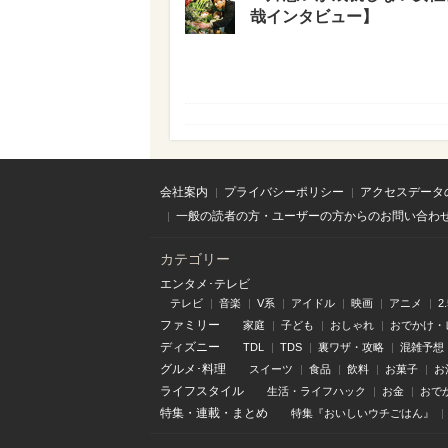
哉インタビュー】
会社案内
プライバシーポリシー
アクセスデータ
一般の読者の方・ユーザーの方からのお問い合わ
カテゴリー
エンタメ･テレビ
テレビ
音楽
V系
アイドル
映画
アニメ
2
ファミリー
家庭
子ども
おしゃれ
おでかけ・
ディズニー
TDL
TDS
裏ワザ・攻略
混雑予想
グルメ･料理
スイーツ
食品
飲料
お菓子
お
ライフスタイル
生活・ライフハック
お金
おで
特集
・
連載
・
まとめ
特集『おいしいウチごはん』