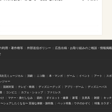
の利用・著作権等
外部送信ポリシー
広告出稿・お取り組みのご相談・情報掲載
せ
.5次元ミュージカル
演劇
ニコ動
本・マンガ
ゲーム
イベント
アート
スポ
レジャー
混雑対策
テレビ・映画
ディズニーグッズ
アプリ・ゲーム
ディズニーパス
酒
コンビニ
カフェ・ショップ
ファミレス
かけ
マナー・身だしなみ
節約
ダイエット・健康
家電
文房具
雑貨
キッチ
〜シェアしたくなる〜 至福な体験・旅特集
ペット特集：ウチのかぞく
特集 カラダ