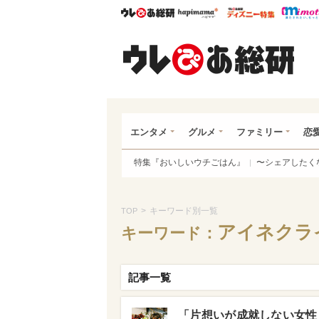
ウレぴあ総研
ハピママ*
ウレぴあ
ウレ
エンタメ
グルメ
ファミリー
恋
特集『おいしいウチごはん』
〜シェアしたく
>
キーワード別一覧
TOP
アイネクラ
キーワード：
記事一覧
「片想いが成就しない女性」