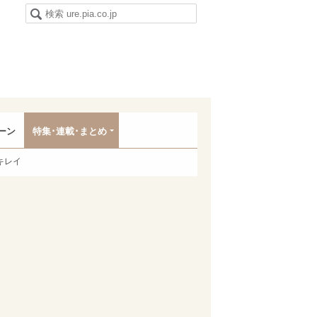
ーン
特集･連載･まとめ
キレイ