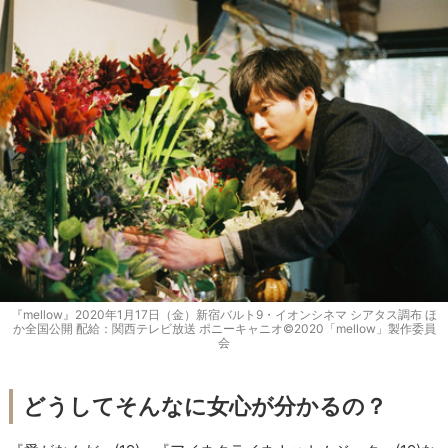
『mellow』2020年1月17日（金）新宿バルト9・イオンシネマ シアタス調布 ほ
か全国公開 配給：関西テレビ放送 ポニーキャニオ©2020「mellow」製作委員
会
どうしてそんなに女心が分かるの？