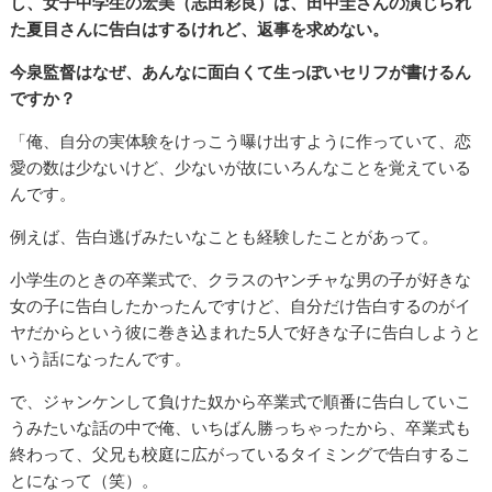
し、女子中学生の宏美（志田彩良）は、田中圭さんの演じられ
た夏目さんに告白はするけれど、返事を求めない。
今泉監督はなぜ、あんなに面白くて生っぽいセリフが書けるん
ですか？
「俺、自分の実体験をけっこう曝け出すように作っていて、恋
愛の数は少ないけど、少ないが故にいろんなことを覚えている
んです。
例えば、告白逃げみたいなことも経験したことがあって。
小学生のときの卒業式で、クラスのヤンチャな男の子が好きな
女の子に告白したかったんですけど、自分だけ告白するのがイ
ヤだからという彼に巻き込まれた5人で好きな子に告白しようと
いう話になったんです。
で、ジャンケンして負けた奴から卒業式で順番に告白していこ
うみたいな話の中で俺、いちばん勝っちゃったから、卒業式も
終わって、父兄も校庭に広がっているタイミングで告白するこ
とになって（笑）。