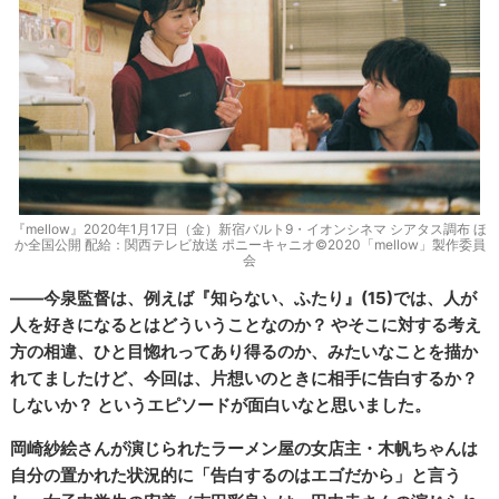
『mellow』2020年1月17日（金）新宿バルト9・イオンシネマ シアタス調布 ほ
か全国公開 配給：関西テレビ放送 ポニーキャニオ©2020「mellow」製作委員
会
――今泉監督は、例えば『知らない、ふたり』(15)では、人が
人を好きになるとはどういうことなのか？ やそこに対する考え
方の相違、ひと目惚れってあり得るのか、みたいなことを描か
れてましたけど、今回は、片想いのときに相手に告白するか？
しないか？ というエピソードが面白いなと思いました。
岡崎紗絵さんが演じられたラーメン屋の女店主・木帆ちゃんは
自分の置かれた状況的に「告白するのはエゴだから」と言う