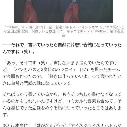
『mellow』2020年1月17日（金）新宿バルト9・イオンシネマ シアタス調布 ほ
か全国公開 配給：関西テレビ放送 ポニーキャニオ©2020「mellow」製作委員
会
――それで、書いていったら自然に片想い合戦になっていった
んですね（笑）。
「あっ、そうです（笑）。書けないまま進んでいたんですけ
ど、『パンとバスと2度目のハツコイ』（17）を撮ったチーム
で今回も作ったので、『好きに作っていいよ』って言われたと
きに自然と恋愛の話になっていって。
そればっかり書いているから、もうそっちしか書けなくなって
いるのかもしれないんですけど、コミカルな要素も含めて、そ
んな感じでまた恋愛をめぐる話になっていったところはありま
す。
あとは本当に、『愛がなんだ』や『アイネクライネナハトムジ