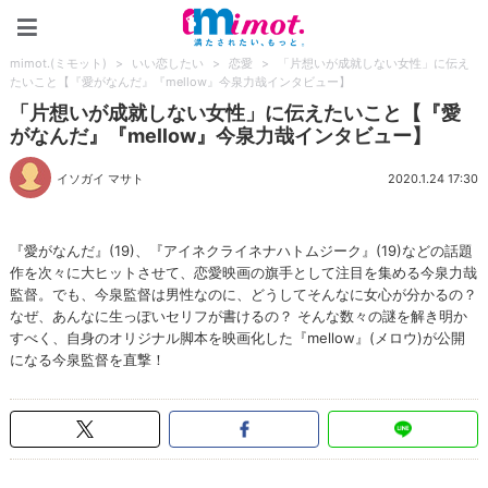
mimot.(ミモット)
mimot.(ミモット)
>
いい恋したい
>
恋愛
>
「片想いが成就しない女性」に伝え
たいこと【『愛がなんだ』『mellow』今泉力哉インタビュー】
「片想いが成就しない女性」に伝えたいこと【『愛
がなんだ』『mellow』今泉力哉インタビュー】
イソガイ マサト
2020.1.24 17:30
『愛がなんだ』(19)、『アイネクライネナハトムジーク』(19)などの話題
作を次々に大ヒットさせて、恋愛映画の旗手として注目を集める今泉力哉
監督。でも、今泉監督は男性なのに、どうしてそんなに女心が分かるの？
なぜ、あんなに生っぽいセリフが書けるの？ そんな数々の謎を解き明か
すべく、自身のオリジナル脚本を映画化した『mellow』(メロウ)が公開
になる今泉監督を直撃！