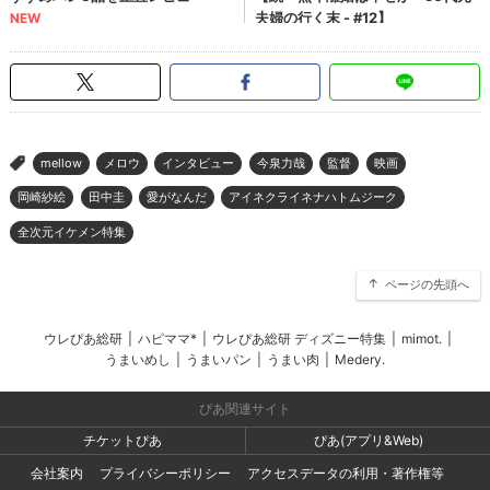
mellow
メロウ
インタビュー
今泉力哉
監督
映画
>
岡崎紗絵
田中圭
愛がなんだ
アイネクライネナハトムジーク
全次元イケメン特集
ページの先頭へ
ウレぴあ総研
|
ハピママ*
|
ウレぴあ総研 ディズニー特集
|
mimot.
|
うまいめし
|
うまいパン
|
うまい肉
|
Medery.
ぴあ関連サイト
チケットぴあ
ぴあ(アプリ&Web)
会社案内
プライバシーポリシー
アクセスデータの利用・著作権等