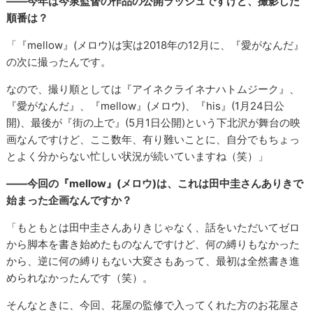
――今年は今泉監督の作品の公開ラッシュですけど、撮影した
順番は？
「『mellow』(メロウ)は実は2018年の12月に、『愛がなんだ』
の次に撮ったんです。
なので、撮り順としては『アイネクライネナハトムジーク』、
『愛がなんだ』、『mellow』(メロウ)、『his』(1月24日公
開)、最後が『街の上で』(5月1日公開)という下北沢が舞台の映
画なんですけど、ここ数年、有り難いことに、自分でもちょっ
とよく分からない忙しい状況が続いていますね（笑）」
――今回の『mellow』(メロウ)は、これは田中圭さんありきで
始まった企画なんですか？
「もともとは田中圭さんありきじゃなく、話をいただいてゼロ
から脚本を書き始めたものなんですけど、何の縛りもなかった
から、逆に何の縛りもない大変さもあって、最初は全然書き進
められなかったんです（笑）。
そんなときに、今回、花屋の監修で入ってくれた方のお花屋さ