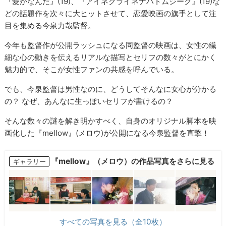
『愛がなんだ』(19)、『アイネクライネナハトムジーク』(19)な
どの話題作を次々に大ヒットさせて、恋愛映画の旗手として注
目を集める今泉力哉監督。
今年も監督作が公開ラッシュになる同監督の映画は、女性の繊
細な心の動きを伝えるリアルな描写とセリフの数々がとにかく
魅力的で、そこが女性ファンの共感を呼んでいる。
でも、今泉監督は男性なのに、どうしてそんなに女心が分かる
の？ なぜ、あんなに生っぽいセリフが書けるの？
そんな数々の謎を解き明かすべく、自身のオリジナル脚本を映
画化した『mellow』(メロウ)が公開になる今泉監督を直撃！
『mellow』（メロウ）の作品写真をさらに見る
ギャラリー
すべての写真を見る（全10枚）