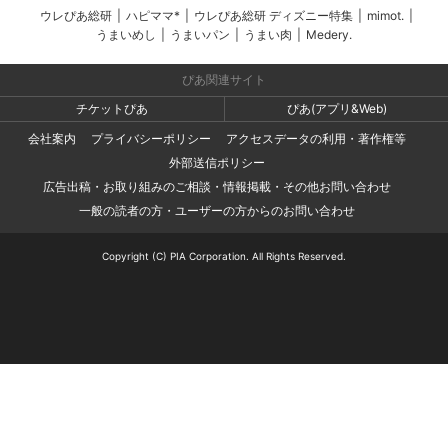
ウレぴあ総研
|
ハピママ*
|
ウレぴあ総研 ディズニー特集
|
mimot.
|
うまいめし
|
うまいパン
|
うまい肉
|
Medery.
ぴあ関連サイト
チケットぴあ
ぴあ(アプリ&Web)
会社案内
プライバシーポリシー
アクセスデータの利用・著作権等
外部送信ポリシー
広告出稿・お取り組みのご相談・情報掲載・その他お問い合わせ
一般の読者の方・ユーザーの方からのお問い合わせ
Copyright (C) PIA Corporation. All Rights Reserved.