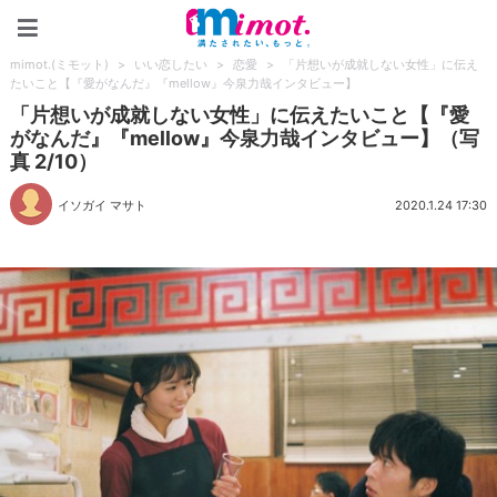
mimot.(ミモット)
mimot.(ミモット)
>
いい恋したい
>
恋愛
>
「片想いが成就しない女性」に伝え
たいこと【『愛がなんだ』『mellow』今泉力哉インタビュー】
「片想いが成就しない女性」に伝えたいこと【『愛
がなんだ』『mellow』今泉力哉インタビュー】（写
真 2/10）
イソガイ マサト
2020.1.24 17:30