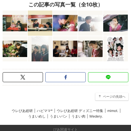
この記事の写真一覧（全10枚）
ページの先頭へ
ウレぴあ総研
|
ハピママ*
|
ウレぴあ総研 ディズニー特集
|
mimot.
|
うまいめし
|
うまいパン
|
うまい肉
|
Medery.
ぴあ関連サイト