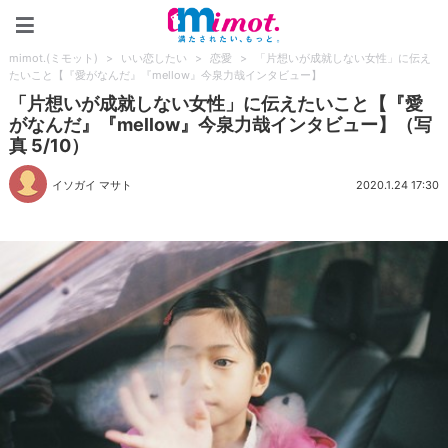
mimot.(ミモット)
mimot.(ミモット)
>
いい恋したい
>
恋愛
>
「片想いが成就しない女性」に伝え
たいこと【『愛がなんだ』『mellow』今泉力哉インタビュー】
「片想いが成就しない女性」に伝えたいこと【『愛
がなんだ』『mellow』今泉力哉インタビュー】（写
真 5/10）
イソガイ マサト
2020.1.24 17:30