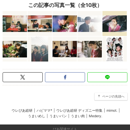
この記事の写真一覧（全10枚）
ページの先頭へ
ウレぴあ総研
|
ハピママ*
|
ウレぴあ総研 ディズニー特集
|
mimot.
|
うまいめし
|
うまいパン
|
うまい肉
|
Medery.
ぴあ関連サイト