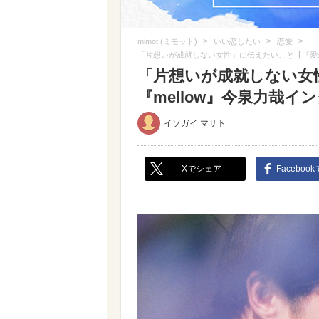
>
>
>
mimot.(ミモット)
いい恋したい
恋愛
「片想いが成就しない女性」に伝えたいこと【『愛が
「片想いが成就しない女
『mellow』今泉力哉イン
イソガイ マサト
Xでシェア
Faceboo