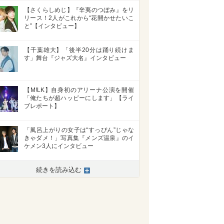
【さくらしめじ】『辛夷のつぼみ』をリ
リース！2人がこれから“花開かせたいこ
と”【インタビュー】
【千葉雄大】「後半20分は踊り続けま
す」舞台『ジャズ大名』インタビュー
【M!LK】自身初のアリーナ公演を開催
「俺たちが超ハッピーにします」【ライ
ブレポート】
「風呂上がりの女子は“すっぴん”じゃな
きゃダメ！」写真集『メンズ温泉』のイ
ケメン3人にインタビュー
続きを読み込む