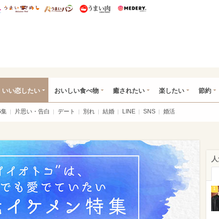
総研 ディズニー特集
mimot.
うまいめし
うまいパン
うまい肉
Medery.
ot.(ミモット)
いい恋したい
おいしい食べ物
癒されたい
楽したい
節約
G集
片思い・告白
デート
別れ
結婚
LINE
SNS
婚活
人
1