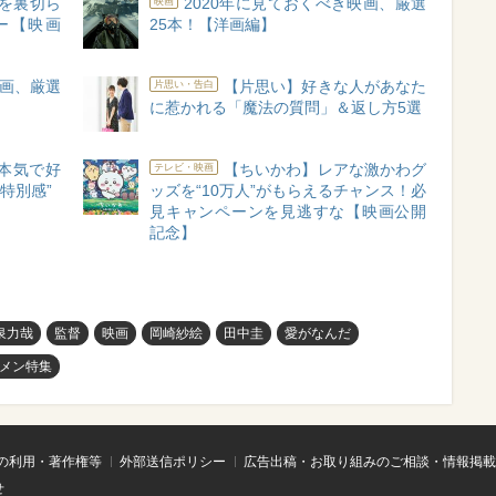
を裏切ら
2020年に見ておくべき映画、厳選
映画
ー【映画
25本！【洋画編】
映画、厳選
【片思い】好きな人があなた
片思い・告白
に惹かれる「魔法の質問」＆返し方5選
「本気で好
【ちいかわ】レアな激かわグ
テレビ・映画
特別感”
ッズを“10万人”がもらえるチャンス！必
見キャンペーンを見逃すな【映画公開
記念】
泉力哉
監督
映画
岡崎紗絵
田中圭
愛がなんだ
メン特集
の利用・著作権等
外部送信ポリシー
広告出稿・お取り組みのご相談・情報掲載
せ