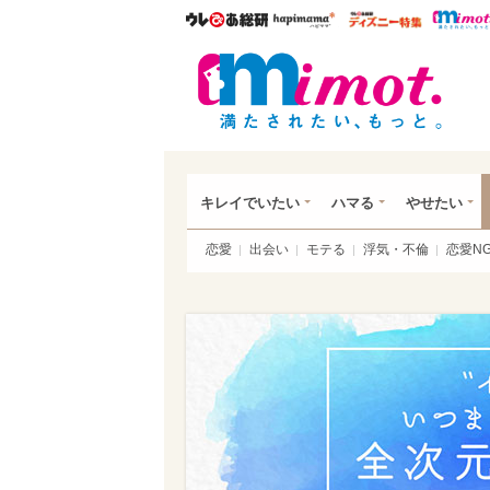
ウレぴあ総研
ハピママ*
ウレぴあ
mim
キレイでいたい
ハマる
やせたい
恋愛
出会い
モテる
浮気・不倫
恋愛N