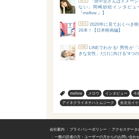
「田中圭さんはイメージ
3次元
ない」岡崎紗絵インタビュ
『mellow 』】
2020年に見ておくべき
3次元
26本！【日本映画編】
LINEでわかる! 男性が
LINE
きな女性」だけに向ける“4つの
>
mellow
メロウ
インタビュー
今
アイネクライネナハトムジーク
全次元イケ
会社案内
プライバシーポリシー
アクセスデータ
一般の読者の方・ユーザーの方からのお問い合わ