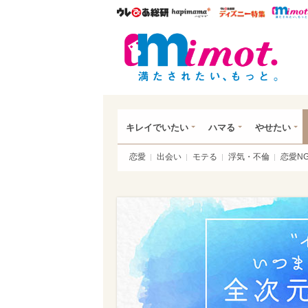
ウレぴあ総研
ハピママ*
ウレぴあ
mim
キレイでいたい
ハマる
やせたい
恋愛
出会い
モテる
浮気・不倫
恋愛N