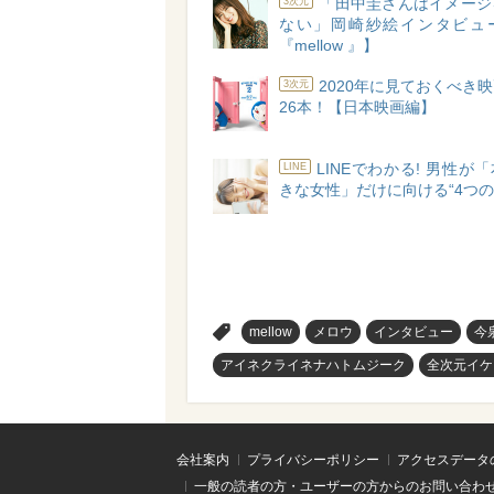
「田中圭さんはイメージ
3次元
ない」岡崎紗絵インタビュ
『mellow 』】
2020年に見ておくべき
3次元
26本！【日本映画編】
LINEでわかる! 男性が
LINE
きな女性」だけに向ける“4つの
>
mellow
メロウ
インタビュー
今
アイネクライネナハトムジーク
全次元イケ
会社案内
プライバシーポリシー
アクセスデータ
一般の読者の方・ユーザーの方からのお問い合わ