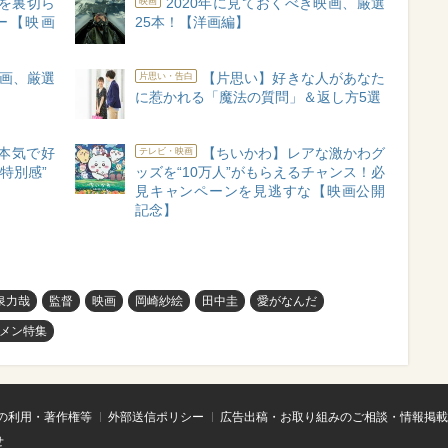
を裏切ら
2020年に見ておくべき映画、厳選
映画
ー【映画
25本！【洋画編】
映画、厳選
【片思い】好きな人があなた
片思い・告白
に惹かれる「魔法の質問」＆返し方5選
「本気で好
【ちいかわ】レアな激かわグ
テレビ・映画
特別感”
ッズを“10万人”がもらえるチャンス！必
見キャンペーンを見逃すな【映画公開
記念】
泉力哉
監督
映画
岡崎紗絵
田中圭
愛がなんだ
メン特集
の利用・著作権等
外部送信ポリシー
広告出稿・お取り組みのご相談・情報掲載
せ