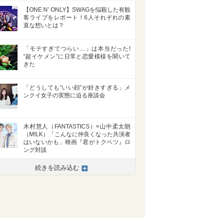
【ONE N’ ONLY】SWAGを悩殺した有観
客ライブをレポート！6人それぞれの素
直な想いとは？
「モテすぎてつらい…」は本当だった!
“超イケメン”に日常と恋愛模様を聞いて
きた
「どうしても“いい顔”が好きすぎる」メ
ンクイ女子の実態に迫る座談会
木村慧人（FANTASTICS）×山中柔太朗
（M!LK）「こんなに仲良くなった共演者
はいないかも」映画『君がトクベツ』ロ
ング対談
続きを読み込む