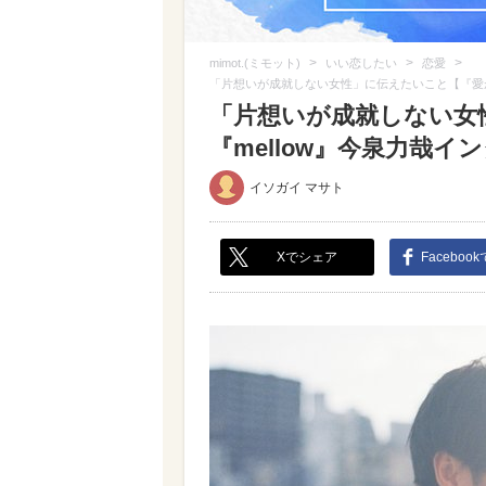
>
>
>
mimot.(ミモット)
いい恋したい
恋愛
「片想いが成就しない女性」に伝えたいこと【『愛が
「片想いが成就しない女
『mellow』今泉力哉イン
イソガイ マサト
Xでシェア
Faceboo