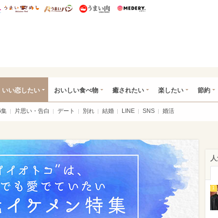
総研 ディズニー特集
mimot.
うまいめし
うまいパン
うまい肉
Medery.
ot.(ミモット)
いい恋したい
おいしい食べ物
癒されたい
楽したい
節約
G集
片思い・告白
デート
別れ
結婚
LINE
SNS
婚活
人
1