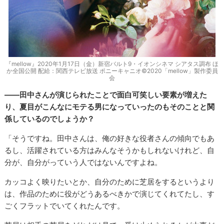
『mellow』2020年1月17日（金）新宿バルト9・イオンシネマ シアタス調布 ほ
か全国公開 配給：関西テレビ放送 ポニーキャニオ©2020「mellow」製作委員
会
――田中さんが演じられたことで面白可笑しい要素が増えた
り、夏目がこんなにモテる男になっていったのもそのことと関
係しているのでしょうか？
「そうですね。田中さんは、俺の好きな役者さんの傾向でもあ
るし、活躍されている方はみんなそうかもしれないけれど、自
分が、自分がっていう人ではないんですよね。
カッコよく映りたいとか、自分のために芝居をするというより
は、作品のために役がどうあるべきかで演じてくれてたし、す
ごくフラットでいてくれたんです。