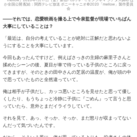
か全国公開 配給：関西テレビ放送 ポニーキャニオ©2020「mellow」製作委員
会
――それでは、恋愛映画を撮る上で今泉監督が現場でいちばん
大事にしていることは？
「最近は、自分の考えていることが絶対に正解だと思わないよ
うにすることを大事にしています。
今回もあったんですけど、例えばさっきの主婦の麻里子さんと
揉めたシーンの後、夏目が車で待っている子供のところに戻っ
てきますが、そのときの田中さんの芝居の温度が、俺が頭の中
で思っていたものと全然違っていて。
俺は相手が子供だし、カッコ悪いところを見せたと思って優し
くしたり、もうちょっと冷静に子供に『ごめん』って言うと思
っていたら、意外とまだイライラしていて。
それを見て、あっ、そっか、そっか、まだ怒りが収まってない
んだって気づいたんです。