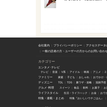
会社案内
プライバシーポリシー
アクセスデータ
一般の読者の方・ユーザーの方からのお問い合わ
カテゴリー
エンタメ･テレビ
テレビ
音楽
V系
アイドル
映画
アニメ
2
ファミリー
家庭
子ども
おしゃれ
おでかけ・
ディズニー
TDL
TDS
裏ワザ・攻略
混雑予想
グルメ･料理
スイーツ
食品
飲料
お菓子
お
ライフスタイル
生活・ライフハック
お金
おで
特集
・
連載
・
まとめ
特集『おいしいウチごはん』