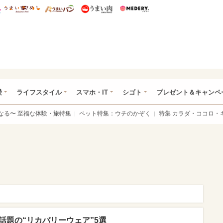
総研 ディズニー特集
mimot.
うまいめし
うまいパン
うまい肉
Medery.
ぴあ総研（うれぴあ）
愛
ライフスタイル
スマホ・IT
シゴト
プレゼント＆キャンペ
なる〜 至福な体験・旅特集
ペット特集：ウチのかぞく
特集 カラダ・ココロ・
 話題の“リカバリーウェア”5選