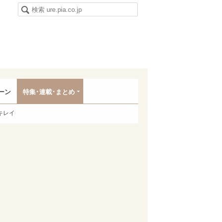
ーン
特集･連載･まとめ
キレイ