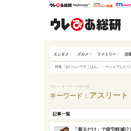
ウレぴあ総研
ハピママ*
ウレぴあ
ウレ
エンタメ
グルメ
ファミリー
恋
特集『おいしいウチごはん』
〜シェアしたく
>
キーワード別一覧
TOP
アスリート
キーワード：
記事一覧
「着るだけ」で疲労軽減!?