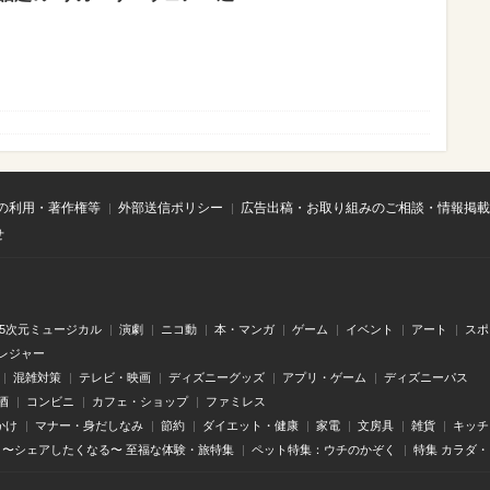
の利用・著作権等
外部送信ポリシー
広告出稿・お取り組みのご相談・情報掲載
せ
.5次元ミュージカル
演劇
ニコ動
本・マンガ
ゲーム
イベント
アート
スポ
レジャー
混雑対策
テレビ・映画
ディズニーグッズ
アプリ・ゲーム
ディズニーパス
酒
コンビニ
カフェ・ショップ
ファミレス
かけ
マナー・身だしなみ
節約
ダイエット・健康
家電
文房具
雑貨
キッチ
〜シェアしたくなる〜 至福な体験・旅特集
ペット特集：ウチのかぞく
特集 カラダ