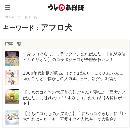
ウレぴあ総研（うれぴあ）
TOP
>
キーワード別一覧
アフロ犬
キーワード：
記事一覧
すみっコぐらし、リラックマ、たれぱんだ…【さがみ湖
イルミリオン】のコラボグッズが全部かわいい！
2000年代初期が蘇る…！たれぱんだ・にゃんにゃんに
ゃんこなど「懐かしの人気4キャラ」新グッズ爆誕
【うちのコたちの大展覧会】ごろんと寝転ぶ「巨大たれ
ぱんだ」に“おちつく”「すみっコ」たちも!【内覧レポー
ト】
【うちのコたちの大展覧会】「すみっコぐらし」に「巨
大たれぱんだ」も！可愛すぎる人気キャラ大集合♪