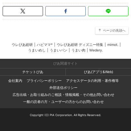
ページの先頭へ
ウレぴあ総研
|
ハピママ*
|
ウレぴあ総研 ディズニー特集
|
mimot.
|
うまいめし
|
うまいパン
|
うまい肉
|
Medery.
ぴあ関連サイト
チケットぴあ
ぴあ(アプリ&Web)
会社案内
プライバシーポリシー
アクセスデータの利用・著作権等
外部送信ポリシー
広告出稿・お取り組みのご相談・情報掲載・その他お問い合わせ
一般の読者の方・ユーザーの方からのお問い合わせ
Copyright (C) PIA Corporation. All Rights Reserved.