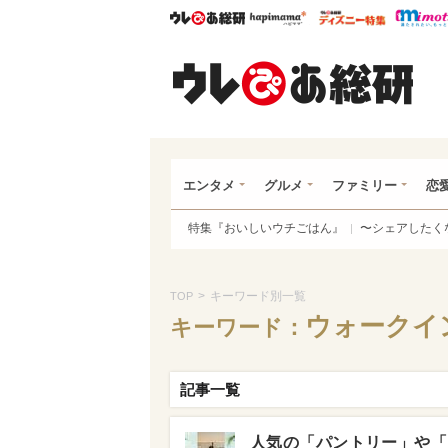
ウレぴあ総研
ハピママ*
ウレぴあ
ウレ
エンタメ
グルメ
ファミリー
恋
特集『おいしいウチごはん』
〜シェアしたく
>
キーワード別一覧
TOP
ウォークイ
キーワード：
記事一覧
人気の「パントリー」や「