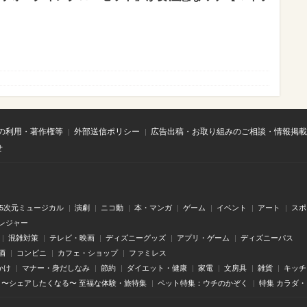
の利用・著作権等
外部送信ポリシー
広告出稿・お取り組みのご相談・情報掲載
せ
.5次元ミュージカル
演劇
ニコ動
本・マンガ
ゲーム
イベント
アート
スポ
レジャー
混雑対策
テレビ・映画
ディズニーグッズ
アプリ・ゲーム
ディズニーパス
酒
コンビニ
カフェ・ショップ
ファミレス
かけ
マナー・身だしなみ
節約
ダイエット・健康
家電
文房具
雑貨
キッチ
〜シェアしたくなる〜 至福な体験・旅特集
ペット特集：ウチのかぞく
特集 カラダ