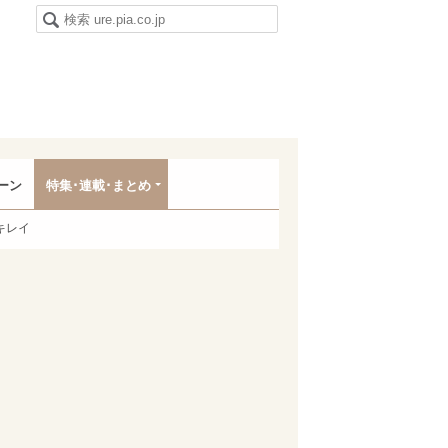
ーン
特集･連載･まとめ
キレイ