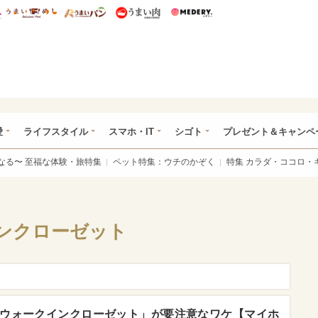
総研 ディズニー特集
mimot.
うまいめし
うまいパン
うまい肉
Medery.
ぴあ総研（うれぴあ）
愛
ライフスタイル
スマホ・IT
シゴト
プレゼント＆キャンペ
なる〜 至福な体験・旅特集
ペット特集：ウチのかぞく
特集 カラダ・ココロ・
ンクローゼット
ウォークインクローゼット」が要注意なワケ【マイホ