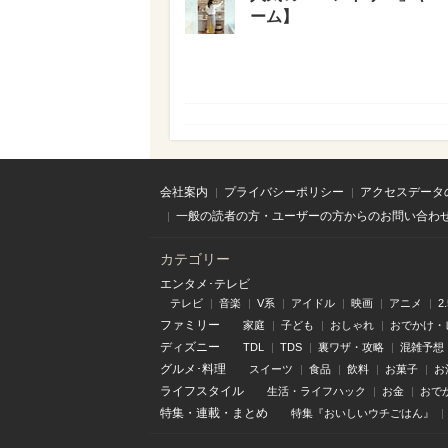
ーム】
会社案内
プライバシーポリシー
アクセスデータ
一般の読者の方・ユーザーの方からのお問い合わ
カテゴリー
エンタメ･テレビ
テレビ
音楽
V系
アイドル
映画
アニメ
2
ファミリー
家庭
子ども
おしゃれ
おでかけ・
ディズニー
TDL
TDS
裏ワザ・攻略
混雑予想
グルメ･料理
スイーツ
食品
飲料
お菓子
お
ライフスタイル
生活・ライフハック
お金
おで
特集
・
連載
・
まとめ
特集『おいしいウチごはん』