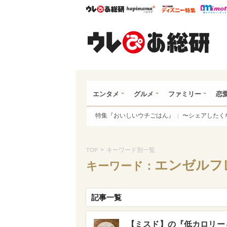
ウレぴあ総研
ハピママ*
ウレぴあ
ウレ
エンタメ
グルメ
ファミリー
恋
特集『おいしいウチごはん』
〜シェアしたく
>
キーワード別一覧
TOP
エンゼルフ
キーワード：
記事一覧
【ミスド】の『低カロリー