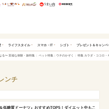
総研 ディズニー特集
mimot.
うまいめし
うまいパン
うまい肉
Medery.
ぴあ総研（うれぴあ）
愛
ライフスタイル
スマホ・IT
シゴト
プレゼント＆キャンペ
なる〜 至福な体験・旅特集
ペット特集：ウチのかぞく
特集 カラダ・ココロ・
レンチ
＆低糖質ドーナツ』おすすめTOP5！ダイエット中もこ