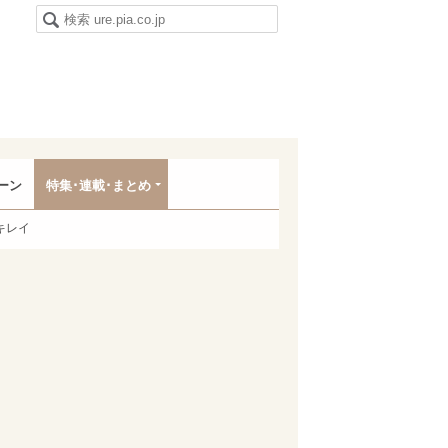
ーン
特集･連載･まとめ
キレイ