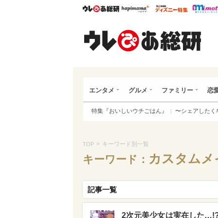
ウレぴあ総研
ハピママ*
ウレぴあ
ウレ
エンタメ
グルメ
ファミリー
恋
特集『おいしいウチごはん』
〜シェアしたく
>
キーワード別一覧
TOP
カスタムメイ
キーワード：
記事一覧
2次元美少女は実在した…!