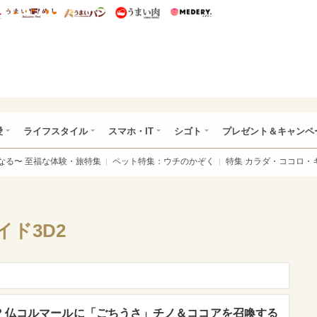
総研 ディズニー特集
mimot.
うまいめし
うまいパン
うまい肉
Medery.
ぴあ総研（うれぴあ）
愛
ライフスタイル
スマホ・IT
シゴト
プレゼント＆キャンペ
なる〜 至福な体験・旅特集
ペット特集：ウチのかぞく
特集 カラダ・ココロ・
ド3D2
? 仏コルマールに「ごちうさ」チノ＆ココアを召喚する