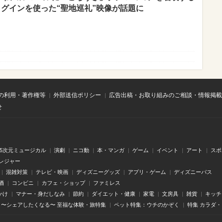
ラグインを使った“聖地巡礼”映像が話題に
の利用・著作権等
外部送信ポリシー
広告出稿・お取り組みのご相談・情報掲載
せ
.5次元ミュージカル
演劇
ニコ動
本・マンガ
ゲーム
イベント
アート
スポ
レジャー
混雑対策
テレビ・映画
ディズニーグッズ
アプリ・ゲーム
ディズニーパス
酒
コンビニ
カフェ・ショップ
ファミレス
かけ
マナー・身だしなみ
節約
ダイエット・健康
家電
文房具
雑貨
キッチ
〜シェアしたくなる〜 至福な体験・旅特集
ペット特集：ウチのかぞく
特集 カラダ