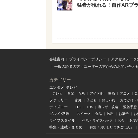
猛者が現れる！自作ARプ
会社案内
プライバシーポリシー
アクセスデータ
一般の読者の方・ユーザーの方からのお問い合わ
カテゴリー
エンタメ･テレビ
テレビ
音楽
V系
アイドル
映画
アニメ
2
ファミリー
家庭
子ども
おしゃれ
おでかけ・
ディズニー
TDL
TDS
裏ワザ・攻略
混雑予想
グルメ･料理
スイーツ
食品
飲料
お菓子
お
ライフスタイル
生活・ライフハック
お金
おで
特集
・
連載
・
まとめ
特集『おいしいウチごはん』