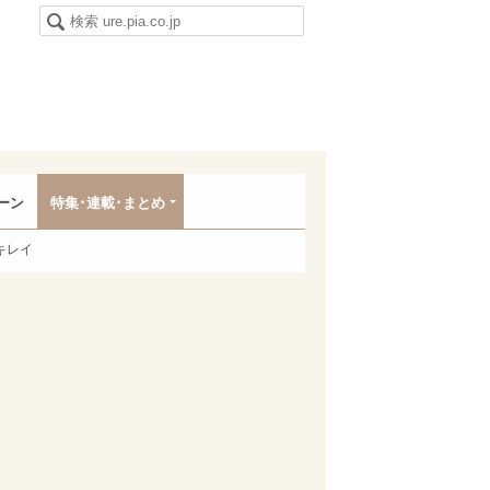
ーン
特集･連載･まとめ
キレイ