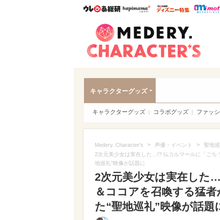
ウレぴあ総研
ハピママ*
ウレぴあ
Meder
キャラクターグッズ
キャラクターグッズ
コラボグッズ
ファッシ
>
>
Medery. Character's
声優・イベント
聖地巡
2次元美少女は実在した…!? 仏コルマールに「ご
地巡礼”映像が話題に
2次元美少女は実在した…
＆ココアを召喚する猛者
た“聖地巡礼”映像が話題