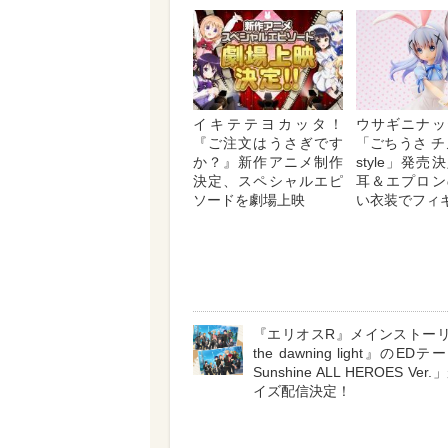
イキテテヨカッタ！
ウサギニナッ
『ご注文はうさぎです
「ごちうさ チ
か？』新作アニメ制作
style」発
決定、スペシャルエピ
耳＆エプロン
ソードを劇場上映
い衣装でフィ
『エリオスR』メインストーリー
the dawning light』のEDテ
Sunshine ALL HEROES Ve
イズ配信決定！