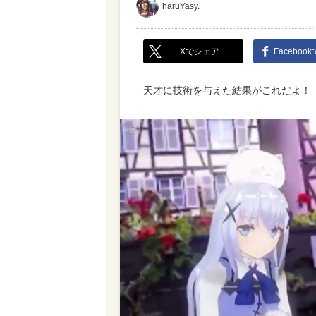
haruYasy.
Xでシェア
Faceboo
天才に技術を与えた結果がこれだよ！