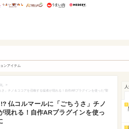
総研 ディズニー特集
mimot.
うまいめし
うまいパン
うまい肉
Medery.
y. Character's
ョンアイテム
>
礼
人
ちうさ」チノ＆ココアを召喚する猛者が現れる！自作ARプラグインを使った“聖
!? 仏コルマールに「ごちうさ」チノ
1
が現れる！自作ARプラグインを使っ
に
2