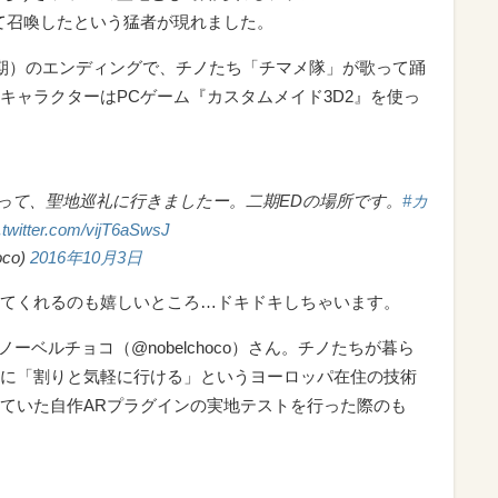
て召喚したという猛者が現れました。
期）のエンディングで、チノたち「チマメ隊」が歌って踊
キャラクターはPCゲーム『カスタムメイド3D2』を使っ
って、聖地巡礼に行きましたー。二期EDの場所です。
#カ
.twitter.com/vijT6aSwsJ
co)
2016年10月3日
てくれるのも嬉しいところ…ドキドキしちゃいます。
・ノーベルチョコ（@nobelchoco）さん。チノたちが暮ら
に「割りと気軽に行ける」というヨーロッパ在住の技術
ていた自作ARプラグインの実地テストを行った際のも