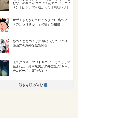
むむ」の全てがココに！超マニアックイ
ベントはグッズも凄かった【現地レポ】
サザエさんからラピュタまで! 名作アニ
メの知られざる「その後」の物語
あの人とあの人が夫婦だった!? アニメ・
漫画界の意外な結婚関係
【スタジオジブリ】名コピーはこうして
生まれた。鈴木敏夫が糸井重里の“キャッ
チコピーボツ案”を明かす
続きを読み込む