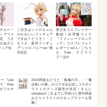
テルー！
ご注文はシャロちゃん
美少女コスプレイヤー
ノ アリス
のかわいいフィギュア
集結！台湾版コミケ
売決定、うさ
ですね？どうぞ！「ご
『ファンシーフロンテ
のあざと
ちうさ」新作フィギュ
ィア』コスプレフォト
ギュア化
ア“シャロ バニーver.”発
レポートvol.1／ごちう
売決定
さ、Fate、ラブライ
ブ！ほか
『Like
2026阿波おどりと「鬼滅の刃」・「魔
ーマ「Rise
法使いの夜」のコラボを記念しコラボイ
r.」がフルサ
ラストのグッズ販売が決定！さらに
ufotableがこれまでに手掛けた歴代阿波
おどりイラストのスタンプラリーも実
施！