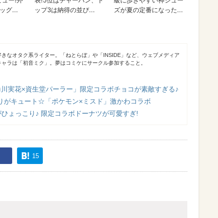
きなオタク系ライター。「ねとらぼ」や「INSIDE」など、ウェブメディア
キャラは「初音ミク」。夢はコミケにサークル参加すること。
蜷川実花×資生堂パーラー」限定コラボチョコが素敵すぎる♪
りがキュート☆「ポケモン×ミスド」激かわコラボ
ひょっこり♪ 限定コラボドーナツが可愛すぎ!
15