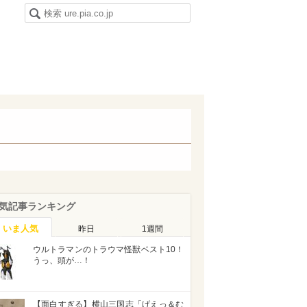
気記事ランキング
いま人気
昨日
1週間
ウルトラマンのトラウマ怪獣ベスト10！
うっ、頭が…！
【面白すぎる】横山三国志「げえっ＆む