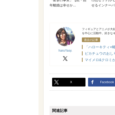
haruYasy.
フィギュアとアニメが大好
を中心に活動中。好きな
過去の記事
「ハローキティ×
haruYasy.
ピカチュウのおし
X
マイメロ&クロミが
X
Facebook
関連記事