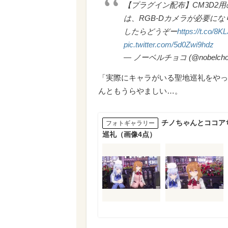
【プラグイン配布】CM3D2用
は、RGB-Dカメラが必要に
したらどうぞー
https://t.co/
pic.twitter.com/5d0Zwi9hdz
— ノーベルチョコ (@nobelcho
「実際にキャラがいる聖地巡礼をやっ
んともうらやましい…。
チノちゃんとココアち
フォトギャラリー
巡礼（画像4点）