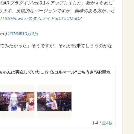
のARプラグインVer.0.1をアップしました。動かすために
なります。実験的なバージョンですが、興味のある方がいら
8KLJTSSHmw
#カスタムメイド3D2
#CM3D2
co)
2016年10月2日
てみたかった」そうですが、それが出来てしまうのがな
ゃんは実在していた…!? 仏コルマール“ごちうさ”AR聖地
1-4 /
全4枚