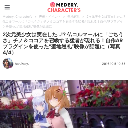
Medery. Character's
Medery. Character's
>
声優・イベント
>
聖地巡礼
>
2次元美少女は実在した…!?
仏コルマールに「ごちうさ」チノ＆ココアを召喚する猛者が現れる！自作ARプラグイ
ンを使った“聖地巡礼”映像が話題に
2次元美少女は実在した…!? 仏コルマールに「ごちう
さ」チノ＆ココアを召喚する猛者が現れる！自作AR
プラグインを使った“聖地巡礼”映像が話題に（写真
4/4）
haruYasy.
2016.10.5 10:55