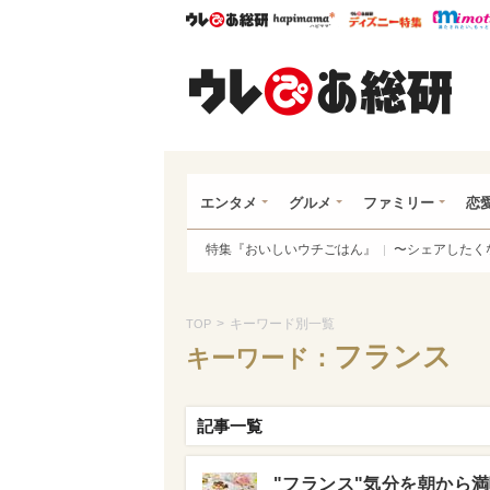
ウレぴあ総研
ハピママ*
ウレぴあ
ウレ
エンタメ
グルメ
ファミリー
恋
特集『おいしいウチごはん』
〜シェアしたく
>
キーワード別一覧
TOP
フランス
キーワード：
記事一覧
"フランス"気分を朝から