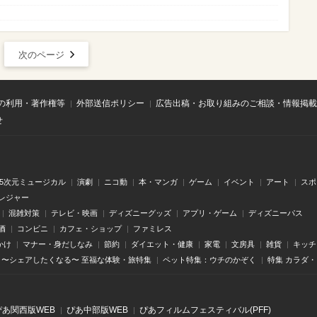
次のページ
の利用・著作権等
外部送信ポリシー
広告出稿・お取り組みのご相談・情報掲載
せ
.5次元ミュージカル
演劇
ニコ動
本・マンガ
ゲーム
イベント
アート
スポ
レジャー
混雑対策
テレビ・映画
ディズニーグッズ
アプリ・ゲーム
ディズニーパス
酒
コンビニ
カフェ・ショップ
ファミレス
かけ
マナー・身だしなみ
節約
ダイエット・健康
家電
文房具
雑貨
キッチ
〜シェアしたくなる〜 至福な体験・旅特集
ペット特集：ウチのかぞく
特集 カラダ
ぴあ関⻄版WEB
ぴあ中部版WEB
ぴあフィルムフェスティバル(PFF)