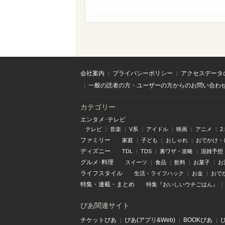
会社案内
プライバシーポリシー
アクセスデータ
一般の読者の方・ユーザーの方からのお問い合わ
カテゴリー
エンタメ･テレビ
テレビ
音楽
V系
アイドル
映画
アニメ
2
ファミリー
家庭
子ども
おしゃれ
おでかけ・
ディズニー
TDL
TDS
裏ワザ・攻略
混雑予想
グルメ･料理
スイーツ
食品
飲料
お菓子
お
ライフスタイル
生活・ライフハック
お金
おで
特集
・
連載
・
まとめ
特集『おいしいウチごはん』
ぴあ関連サイト
チケットぴあ
ぴあ(アプリ&Web)
BOOKぴあ