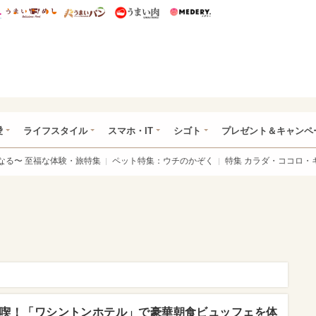
総研 ディズニー特集
mimot.
うまいめし
うまいパン
うまい肉
Medery.
ぴあ総研（うれぴあ）
愛
ライフスタイル
スマホ・IT
シゴト
プレゼント＆キャンペ
なる〜 至福な体験・旅特集
ペット特集：ウチのかぞく
特集 カラダ・ココロ・
満喫！「ワシントンホテル」で豪華朝食ビュッフェを体