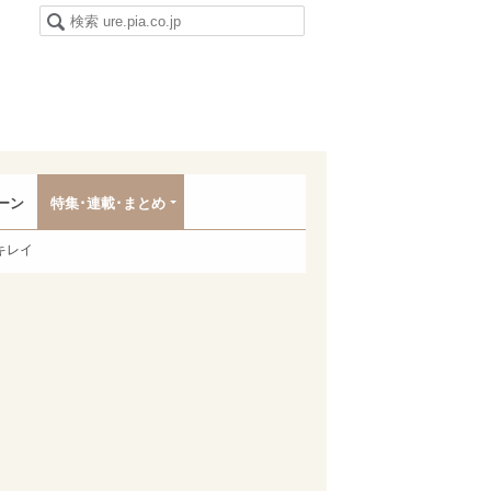
ーン
特集･連載･まとめ
キレイ