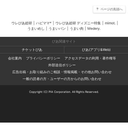
ページの先頭へ
ウレぴあ総研
|
ハピママ*
|
ウレぴあ総研 ディズニー特集
|
mimot.
|
うまいめし
|
うまいパン
|
うまい肉
|
Medery.
ぴあ関連サイト
チケットぴあ
ぴあ(アプリ&Web)
会社案内
プライバシーポリシー
アクセスデータの利用・著作権等
外部送信ポリシー
広告出稿・お取り組みのご相談・情報掲載・その他お問い合わせ
一般の読者の方・ユーザーの方からのお問い合わせ
Copyright (C) PIA Corporation. All Rights Reserved.