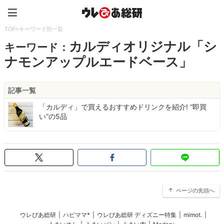
ウレぴあ総研（うれぴあ）
TOP
>
キーワード別一覧
カルディオリジナル「シ
キーワード：
ナモンアップルエードベース」
記事一覧
「カルディ」で買えるおすすめドリンクを紹介! “即買
い”の5品
ページの先頭へ
ウレぴあ総研
|
ハピママ*
|
ウレぴあ総研 ディズニー特集
|
mimot.
|