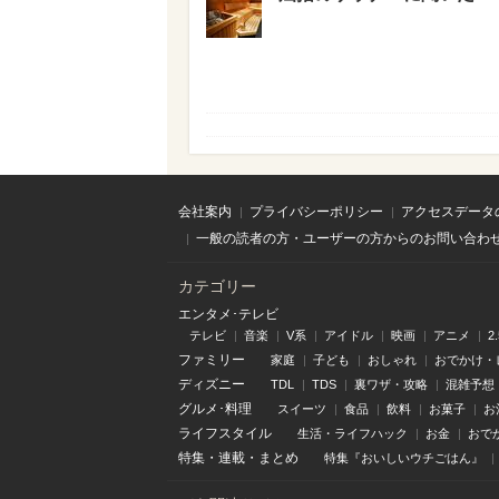
会社案内
プライバシーポリシー
アクセスデータ
一般の読者の方・ユーザーの方からのお問い合わ
カテゴリー
エンタメ･テレビ
テレビ
音楽
V系
アイドル
映画
アニメ
2
ファミリー
家庭
子ども
おしゃれ
おでかけ・
ディズニー
TDL
TDS
裏ワザ・攻略
混雑予想
グルメ･料理
スイーツ
食品
飲料
お菓子
お
ライフスタイル
生活・ライフハック
お金
おで
特集
・
連載
・
まとめ
特集『おいしいウチごはん』