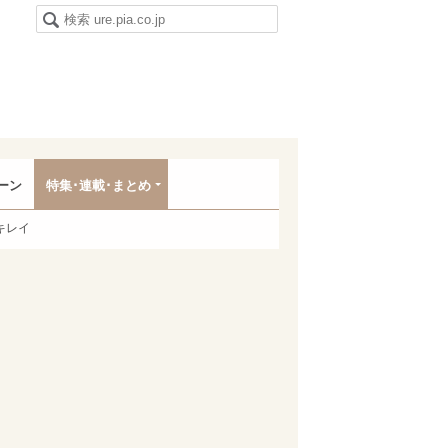
ーン
特集･連載･まとめ
キレイ