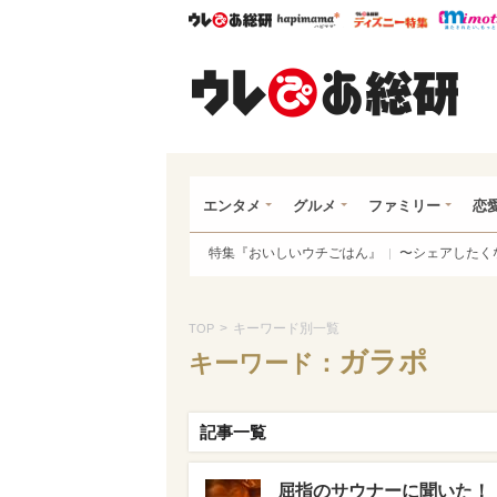
ウレぴあ総研
ハピママ*
ウレぴあ
ウレ
エンタメ
グルメ
ファミリー
恋
特集『おいしいウチごはん』
〜シェアしたく
>
キーワード別一覧
TOP
ガラポ
キーワード：
記事一覧
屈指のサウナーに聞いた！「