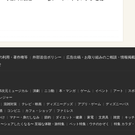
の利用・著作権等
外部送信ポリシー
広告出稿・お取り組みのご相談・情報掲載
せ
.5次元ミュージカル
演劇
ニコ動
本・マンガ
ゲーム
イベント
アート
スポ
レジャー
混雑対策
テレビ・映画
ディズニーグッズ
アプリ・ゲーム
ディズニーパス
酒
コンビニ
カフェ・ショップ
ファミレス
かけ
マナー・身だしなみ
節約
ダイエット・健康
家電
文房具
雑貨
キッチ
〜シェアしたくなる〜 至福な体験・旅特集
ペット特集：ウチのかぞく
特集 カラダ