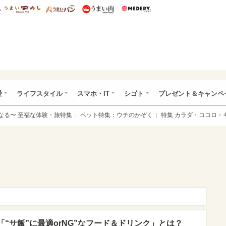
総研 ディズニー特集
mimot.
うまいめし
うまいパン
うまい肉
Medery.
ぴあ総研（うれぴあ）
愛
ライフスタイル
スマホ・IT
シゴト
プレゼント＆キャンペ
なる〜 至福な体験・旅特集
ペット特集：ウチのかぞく
特集 カラダ・ココロ・
“サ飯”に最適orNG”なフード＆ドリンク」とは？