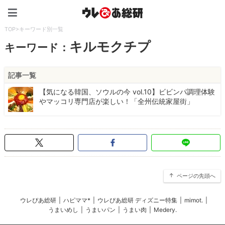
ウレぴあ総研（うれぴあ）
TOP
>
キーワード別一覧
キルモクチプ
キーワード：
記事一覧
【気になる韓国、ソウルの今 vol.10】ビビンパ調理体験
やマッコリ専門店が楽しい！「全州伝統家屋街」
ページの先頭へ
ウレぴあ総研
|
ハピママ*
|
ウレぴあ総研 ディズニー特集
|
mimot.
|
うまいめし
|
うまいパン
|
うまい肉
|
Medery.