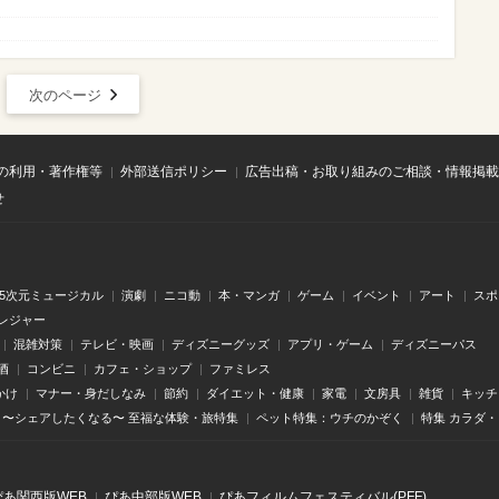
次のページ
の利用・著作権等
外部送信ポリシー
広告出稿・お取り組みのご相談・情報掲載
せ
.5次元ミュージカル
演劇
ニコ動
本・マンガ
ゲーム
イベント
アート
スポ
レジャー
混雑対策
テレビ・映画
ディズニーグッズ
アプリ・ゲーム
ディズニーパス
酒
コンビニ
カフェ・ショップ
ファミレス
かけ
マナー・身だしなみ
節約
ダイエット・健康
家電
文房具
雑貨
キッチ
〜シェアしたくなる〜 至福な体験・旅特集
ペット特集：ウチのかぞく
特集 カラダ
ぴあ関⻄版WEB
ぴあ中部版WEB
ぴあフィルムフェスティバル(PFF)