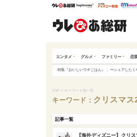
ウレぴあ総研
ハピママ*
ウレぴあ
ウレ
エンタメ
グルメ
ファミリー
恋
特集『おいしいウチごはん』
〜シェアしたく
>
キーワード別一覧
TOP
クリスマス2
キーワード：
記事一覧
【海外ディズニー】クリス