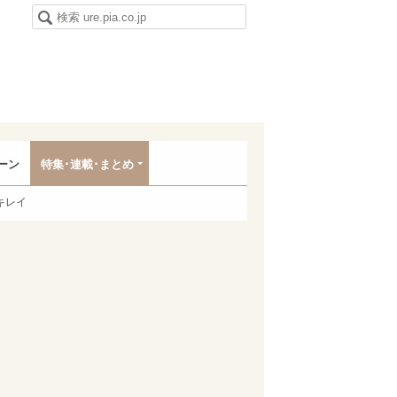
ーン
特集･連載･まとめ
キレイ