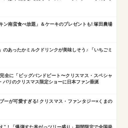
キン南蛮食べ放題」＆ケーキのプレゼントも! 塚田農場
」のあったかミルクドリンクが美味しそう♪ 「いちごミ
完全に「ビッグバンドビート〜クリスマス・スペシャ
・パリのクリスマス限定ショーに日本ファン垂涎
プーが可愛すぎる! クリスマス・ファンタジー×くまの
越え”！「爆弾すた丼がっツリー盛り」期間限定で全国発