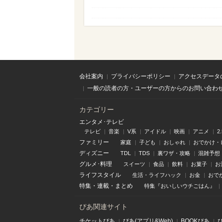
会社案内
プライバシーポリシー
アクセスデータ
一般の読者の方・ユーザーの方からのお問い合わ
カテゴリー
エンタメ･テレビ
テレビ
音楽
V系
アイドル
映画
アニメ
2
ファミリー
家庭
子ども
おしゃれ
おでかけ・
ディズニー
TDL
TDS
裏ワザ・攻略
混雑予想
グルメ･料理
スイーツ
食品
飲料
お菓子
お
ライフスタイル
生活・ライフハック
お金
おで
特集
・
連載
・
まとめ
特集『おいしいウチごはん』
ぴあ関連サイト
チケットぴあ
ぴあ(アプリ&Web)
BOOKぴあ