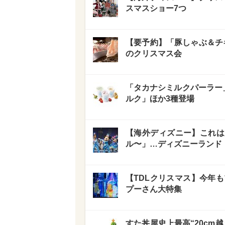
スマスショー7つ
【要予約】「豚しゃぶ＆チ
のクリスマス会
「タカナシミルクパーラー
ルク」ほか3種登場
【海外ディズニー】これは
ル〜」…ディズニーランド
【TDLクリスマス】今年も
プーさん大特集
すた丼屋史上最高“20cm