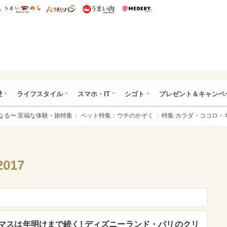
総研 ディズニー特集
mimot.
うまいめし
うまいパン
うまい肉
Medery.
ぴあ総研（うれぴあ）
愛
ライフスタイル
スマホ・IT
シゴト
プレゼント＆キャンペ
なる〜 至福な体験・旅特集
ペット特集：ウチのかぞく
特集 カラダ・ココロ・
017
マスは年明けまで続く! ディズニーランド・パリのクリ