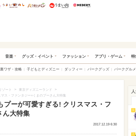
総研 ディズニー特集
mimot.
うまいめし
うまいパン
うまい肉
Medery.
ズニー特集 -ウレぴあ総研
音楽
グッズ・イベント
ファッション
アプリ・ゲーム
特
裏ワザ・攻略
子どもとディズニー
ダッフィー
パークグッズ
パークグルメ
>
>
リゾート
東京ディズニーランド
人
リスマス・ファンタジー×くまのプーさん大特集
もプーが可愛すぎる! クリスマス・フ
1
さん大特集
2017.12.19 6:30
2