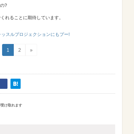
の?
でくれることに期待しています。
ャッスルプロジェクションにもプー!
1
2
»
が受け取れます