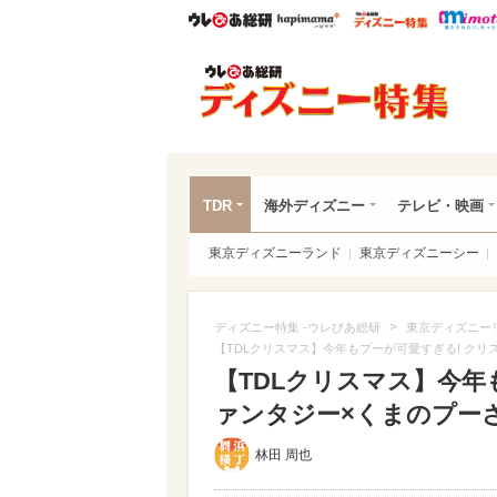
ウレぴあ総研
ハピママ*
ウレぴあ
ディ
TDR
海外ディズニー
テレビ・映画
東京ディズニーランド
東京ディズニーシー
>
ディズニー特集 -ウレぴあ総研
東京ディズニー
【TDLクリスマス】今年もプーが可愛すぎる! ク
【TDLクリスマス】今年
ァンタジー×くまのプー
林田 周也