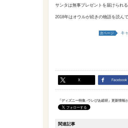
サンタは無事プレゼントを届けられる
2018年はオウルが続きの物語を読ん
キ
次ページ
X
Facebook
「ディズニー特集 -ウレぴあ総研」更新情報
関連記事