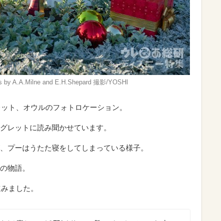
ks by A.A.Milne and E.H.Shepard 撮影/YOSHI
グレット、オウルのフォトロケーション。
グレットに読み聞かせています。
、プーはうたた寝をしてしまっている様子。
の物語。
進みました。