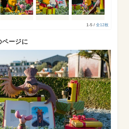
1-5 /
全12枚
のページに