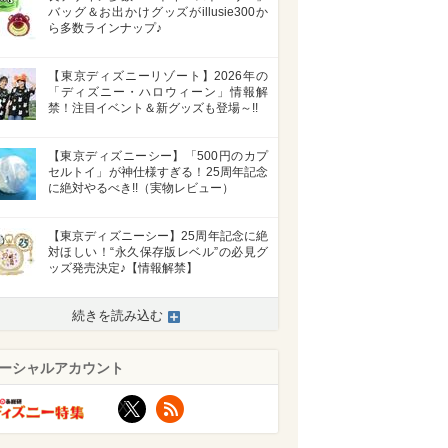
バッグ＆お出かけグッズがillusie300か
ら多数ラインナップ♪
【東京ディズニーリゾート】2026年の
「ディズニー・ハロウィーン」情報解
禁！注目イベント＆新グッズも登場～!!
【東京ディズニーシー】「500円のカプ
セルトイ」が神仕様すぎる！25周年記念
に絶対やるべき!!（実物レビュー）
【東京ディズニーシー】25周年記念に絶
対ほしい！“永久保存版レベル”の必見グ
ッズ発売決定♪【情報解禁】
続きを読み込む
ーシャルアカウント
X
RSS