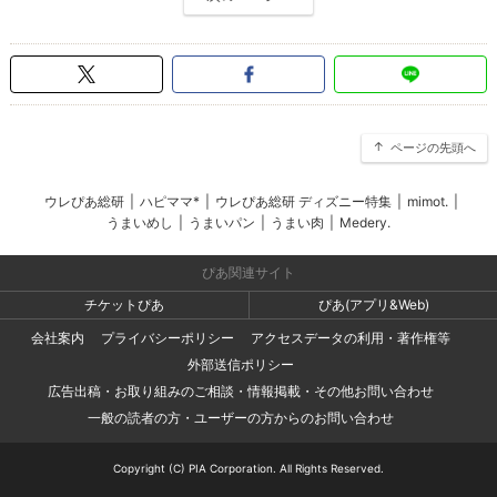
ページの先頭へ
ウレぴあ総研
|
ハピママ*
|
ウレぴあ総研 ディズニー特集
|
mimot.
|
うまいめし
|
うまいパン
|
うまい肉
|
Medery.
ぴあ関連サイト
チケットぴあ
ぴあ(アプリ&Web)
会社案内
プライバシーポリシー
アクセスデータの利用・著作権等
外部送信ポリシー
広告出稿・お取り組みのご相談・情報掲載・その他お問い合わせ
一般の読者の方・ユーザーの方からのお問い合わせ
Copyright (C) PIA Corporation. All Rights Reserved.