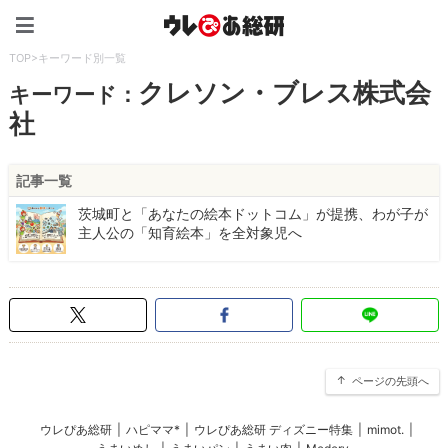
ウレぴあ総研（うれぴあ）
TOP
>
キーワード別一覧
クレソン・ブレス株式会
キーワード：
社
記事一覧
茨城町と「あなたの絵本ドットコム」が提携、わが子が
主人公の「知育絵本」を全対象児へ
ページの先頭へ
ウレぴあ総研
|
ハピママ*
|
ウレぴあ総研 ディズニー特集
|
mimot.
|