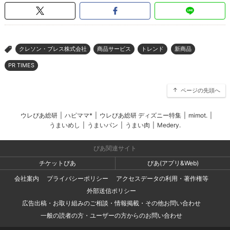
クレソン・ブレス株式会社
商品サービス
トレンド
新商品
>
PR TIMES
ページの先頭へ
ウレぴあ総研
|
ハピママ*
|
ウレぴあ総研 ディズニー特集
|
mimot.
|
うまいめし
|
うまいパン
|
うまい肉
|
Medery.
ぴあ関連サイト
チケットぴあ
ぴあ(アプリ&Web)
会社案内
プライバシーポリシー
アクセスデータの利用・著作権等
外部送信ポリシー
広告出稿・お取り組みのご相談・情報掲載・その他お問い合わせ
一般の読者の方・ユーザーの方からのお問い合わせ