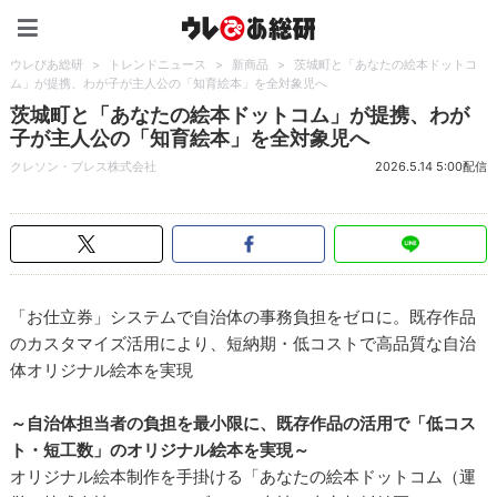
ウレぴあ総研（うれぴあ）
ウレぴあ総研
>
トレンドニュース
>
新商品
>
茨城町と「あなたの絵本ドットコ
ム」が提携、わが子が主人公の「知育絵本」を全対象児へ
茨城町と「あなたの絵本ドットコム」が提携、わが
子が主人公の「知育絵本」を全対象児へ
クレソン・ブレス株式会社
2026.5.14 5:00配信
「お仕立券」システムで自治体の事務負担をゼロに。既存作品
のカスタマイズ活用により、短納期・低コストで高品質な自治
体オリジナル絵本を実現
～自治体担当者の負担を最小限に、既存作品の活用で「低コス
ト・短工数」のオリジナル絵本を実現～
オリジナル絵本制作を手掛ける「あなたの絵本ドットコム（運