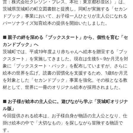
営：株式会社クレソン・ブレス、本社：東京都杉並区）」は、
茨城県茨城町の町立図書館と提携し、同町が実施する「セカン
ドブック」事業において、お子様一人ひとりが主人公になれる
パーソナライズ知育絵本の提供を開始いたしました。
■ 親子の絆を深める「ブックスタート」から、個性を育む「セ
カンドブック」へ
茨城町では、平成19年度より赤ちゃんへ絵本を贈呈する「ブッ
クスタート」を実施してきました。現在は生後5～9か月児を対
象に「ブックスタート・パック」を配布していますが、さらに
絵本の世界を広げ、読書の習慣化を支援するため、1歳6か月児
を対象とした「セカンドブック」事業を強化。その核となる教
材として、世界に一冊のオリジナル絵本が採用されました。
■ お子様が絵本の主人公に。遊びながら学ぶ「茨城町オリジナ
ル版」
今回提供される絵本は、お子様自身が物語の主人公となり、仕
掛け絵本の中で「大切なもの」を探しながら冒険する物語で
す。