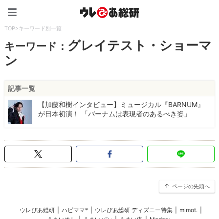
ウレぴあ総研（うれぴあ）
TOP
>
キーワード別一覧
グレイテスト・ショーマ
キーワード：
ン
記事一覧
【加藤和樹インタビュー】ミュージカル『BARNUM』
が日本初演！ 「バーナムは表現者のあるべき姿」
ページの先頭へ
ウレぴあ総研
|
ハピママ*
|
ウレぴあ総研 ディズニー特集
|
mimot.
|