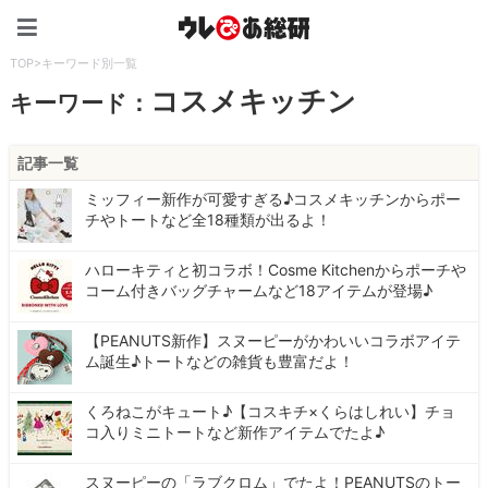
ウレぴあ総研（うれぴあ）
TOP
>
キーワード別一覧
コスメキッチン
キーワード：
記事一覧
ミッフィー新作が可愛すぎる♪コスメキッチンからポー
チやトートなど全18種類が出るよ！
ハローキティと初コラボ！Cosme Kitchenからポーチや
コーム付きバッグチャームなど18アイテムが登場♪
【PEANUTS新作】スヌーピーがかわいいコラボアイテ
ム誕生♪トートなどの雑貨も豊富だよ！
くろねこがキュート♪【コスキチ×くらはしれい】チョ
コ入りミニトートなど新作アイテムでたよ♪
スヌーピーの「ラブクロム」でたよ！PEANUTSのトー