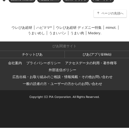
>
ページの先頭へ
ウレぴあ総研
|
ハピママ*
|
ウレぴあ総研 ディズニー特集
|
mimot.
|
うまいめし
|
うまいパン
|
うまい肉
|
Medery.
ぴあ関連サイト
チケットぴあ
ぴあ(アプリ&Web)
会社案内
プライバシーポリシー
アクセスデータの利用・著作権等
外部送信ポリシー
広告出稿・お取り組みのご相談・情報掲載・その他お問い合わせ
一般の読者の方・ユーザーの方からのお問い合わせ
Copyright (C) PIA Corporation. All Rights Reserved.