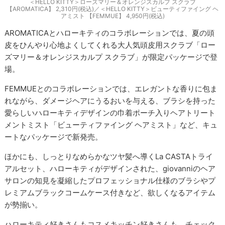
＜HELLO KITTY＞ローズマリー＆オレンジスカルプ スクラブ
【AROMATICA】 2,310円(税込)／＜HELLO KITTY＞ビューティファイング ヘ
アミスト 【FEMMUE】 4,950円(税込)
AROMATICAとハローキティのコラボレーションでは、夏の頭
皮をひんやり心地よくしてくれる大人気頭皮用スクラブ「ロー
ズマリー＆オレンジスカルプ スクラブ」が限定パッケージで登
場。
FEMMUEとのコラボレーションでは、エレガントな香りに包ま
れながら、ダメージヘアにうるおいを与える、ブラシを持った
愛らしいハローキティデザインの巾着ポーチ入りヘアトリート
メントミスト「ビューティファイング ヘアミスト」など、キュ
ートなパッケージで新発売。
ほかにも、しっとりなめらかなツヤ髪へ導くLa CASTAトライ
アルセット、ハローキティがデザインされた、giovanniのヘア
サロンの知見を凝縮したプロフェッショナル仕様のブラシやプ
レミアムブラックコームケース付きなど、欲しくなるアイテム
が勢揃い。
ハローキティ好きさんもコスメキッチン好きさんも、チェック