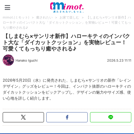
mimot.(ミモット)
mimot.(ミモット)
>
癒されたい
>
お家で楽しむ
>
【しまむら×サンリオ新作】ハ
ローキティのインパクト大な「ダイカットクッション」を実物レビュー！可愛くてもっ
ちり癒やされる♪
【しまむら×サンリオ新作】ハローキティのインパク
ト大な「ダイカットクッション」を実物レビュー！
可愛くてもっちり癒やされる♪
Hanako Iguchi
2026.5.23 11:11
2026年5月20日（水）に発売された、しまむら×サンリオの新作「レイン
デザイン」グッズをレビュー！今回は、インパクト抜群のハローキティの
ダイカットクッションをピックアップし、デザインの魅力やサイズ感、使
い心地を詳しく紹介します。