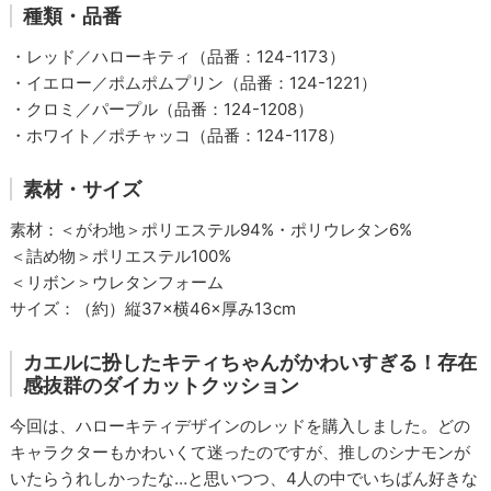
種類・品番
・レッド／ハローキティ（品番：124-1173）
・イエロー／ポムポムプリン（品番：124-1221）
・クロミ／パープル（品番：124-1208）
・ホワイト／ポチャッコ（品番：124-1178）
素材・サイズ
素材：＜がわ地＞ポリエステル94%・ポリウレタン6%
＜詰め物＞ポリエステル100%
＜リボン＞ウレタンフォーム
サイズ：（約）縦37×横46×厚み13cm
カエルに扮したキティちゃんがかわいすぎる！存在
感抜群のダイカットクッション
今回は、ハローキティデザインのレッドを購入しました。どの
キャラクターもかわいくて迷ったのですが、推しのシナモンが
いたらうれしかったな…と思いつつ、4人の中でいちばん好きな