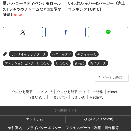
サンリオキャラクターズ
ハローキティ
キティちゃん
>
ファッションセンターしまむら
しまむら
新商品
新作グッズ
ページの先頭へ
ウレぴあ総研
|
ハピママ*
|
ウレぴあ総研 ディズニー特集
|
mimot.
|
うまいめし
|
うまいパン
|
うまい肉
|
Medery.
ぴあ関連サイト
チケットぴあ
ぴあ(アプリ&Web)
会社案内
プライバシーポリシー
アクセスデータの利用・著作権等