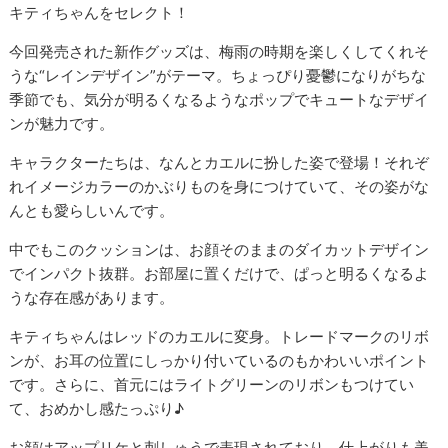
キティちゃんをセレクト！
今回発売された新作グッズは、梅雨の時期を楽しくしてくれそ
うな“レインデザイン”がテーマ。ちょっぴり憂鬱になりがちな
季節でも、気分が明るくなるようなポップでキュートなデザイ
ンが魅力です。
キャラクターたちは、なんとカエルに扮した姿で登場！それぞ
れイメージカラーのかぶりものを身につけていて、その姿がな
んとも愛らしいんです。
中でもこのクッションは、お顔そのままのダイカットデザイン
でインパクト抜群。お部屋に置くだけで、ぱっと明るくなるよ
うな存在感があります。
キティちゃんはレッドのカエルに変身。トレードマークのリボ
ンが、お耳の位置にしっかり付いているのもかわいいポイント
です。さらに、首元にはライトグリーンのリボンもつけてい
て、おめかし感たっぷり♪
お顔はアップリケと刺しゅうで表現されており、仕上がりも美