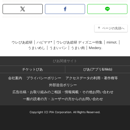
ページの先頭へ
ウレぴあ総研
|
ハピママ*
|
ウレぴあ総研 ディズニー特集
|
mimot.
|
うまいめし
|
うまいパン
|
うまい肉
|
Medery.
ぴあ関連サイト
チケットぴあ
ぴあ(アプリ&Web)
会社案内
プライバシーポリシー
アクセスデータの利用・著作権等
外部送信ポリシー
広告出稿・お取り組みのご相談・情報掲載・その他お問い合わせ
一般の読者の方・ユーザーの方からのお問い合わせ
Copyright (C) PIA Corporation. All Rights Reserved.