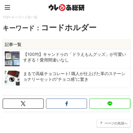
ウレぴあ総研（うれぴあ）
TOP
>
キーワード別一覧
コードホルダー
キーワード：
記事一覧
【100均】キャンドゥの「ドラえもんグッズ」が可愛い
すぎる！愛用間違いなし
まるで高級チョコレート! 職人が仕上げた革のステーシ
ョナリーセットの“チョコ感”に驚き
ページの先頭へ