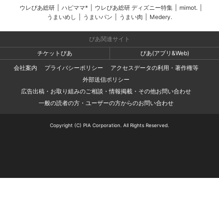
ウレぴあ総研
|
ハピママ*
|
ウレぴあ総研 ディズニー特集
|
mimot.
|
うまいめし
|
うまいパン
|
うまい肉
|
Medery.
ぴあ関連サイト
チケットぴあ
ぴあ(アプリ&Web)
会社案内
プライバシーポリシー
アクセスデータの利用・著作権等
外部送信ポリシー
広告出稿・お取り組みのご相談・情報掲載・その他お問い合わせ
一般の読者の方・ユーザーの方からのお問い合わせ
Copyright (C) PIA Corporation. All Rights Reserved.