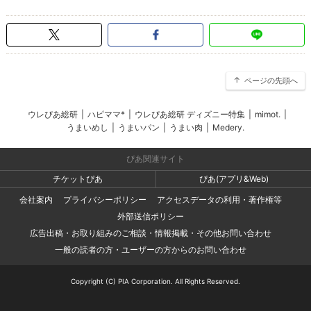
ページの先頭へ
ウレぴあ総研
|
ハピママ*
|
ウレぴあ総研 ディズニー特集
|
mimot.
|
うまいめし
|
うまいパン
|
うまい肉
|
Medery.
ぴあ関連サイト
チケットぴあ
ぴあ(アプリ&Web)
会社案内
プライバシーポリシー
アクセスデータの利用・著作権等
外部送信ポリシー
広告出稿・お取り組みのご相談・情報掲載・その他お問い合わせ
一般の読者の方・ユーザーの方からのお問い合わせ
Copyright (C) PIA Corporation. All Rights Reserved.