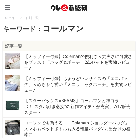
ウレぴあ総研（うれぴあ）
TOP
>
キーワード別一覧
コールマン
キーワード：
記事一覧
【ミッフィー付録】Colemanの便利さ＆丈夫さに可愛さ
をプラス！「バッグ＆ポーチ」2点セットを実物レビュ
ー♪
【ミッフィー付録】ちょうどいいサイズの「エコバッ
グ」＆めちゃ可愛い「ミニリュックポーチ」を実物レビ
ュー♪
【スターバックス×BEAMS】コールマンと神コラ
ボ！“スタバ好き必携”の新作アイテムが充実、7/17販売
スタート
ローソンでも買える！「Coleman ショルダーバッグ」
スマホもペットボトルも入る軽量バッグ♪お出かけの相
棒に