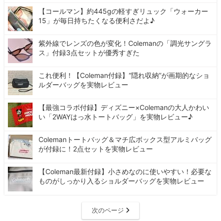
【コールマン】約445gの軽すぎリュック「ウォーカー
15」が毎日持ちたくなる便利さだよ♪
紫外線でレンズの色が変化！Colemanの「調光サングラ
ス」付録3点セットが優秀すぎた
これ便利！【Coleman付録】“隠れ収納”が画期的なショ
ルダーバッグを実物レビュー
【最強コラボ付録】ディズニー×Colemanの大人かわい
い「2WAYはっ水トートバッグ」を実物レビュー♪
Colemanトートバッグ＆マチ広ボックス型アルミバッグ
が付録に！2点セットを実物レビュー
【Coleman最新付録】小さめなのに使いやすい！必要な
ものがしっかり入るショルダーバッグを実物レビュー
次のページ