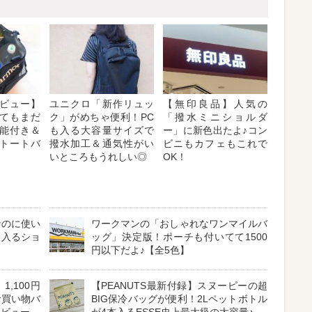
ビュー】
ユニクロ「新作リュッ
【無印良品】人気の
てもまだ
ク」がめちゃ便利！PC
「撥水ミニショルダ
能付き＆
も入る大容量サイズで
ー」に新色出たよ♪コン
トートバ
撥水加工＆通気性がい
ビニもカフェもこれで
いところもうれしい◎
OK！
なのに使い
ワークマンの「おしゃれなワンマイルバ
り入るショ
ッグ」決定版！ポーチも付いてて1500
円以下だよ♪【全5色】
,100円
【PEANUTS最新付録】スヌーピーの超
お買い物バ
BIG保冷バッグが便利！2Lペットボトル