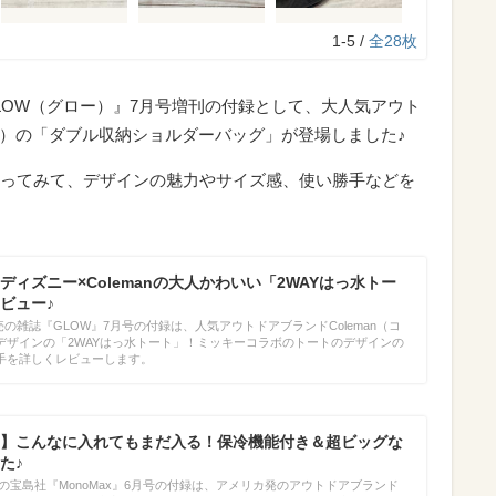
1-5 /
全28枚
『GLOW（グロー）』7月号増刊の付録として、大人気アウト
マン）の「ダブル収納ショルダーバッグ」が登場しました♪
ってみて、デザインの魅力やサイズ感、使い勝手などを
ィズニー×Colemanの大人かわいい「2WAYはっ水トー
ビュー♪
発売の雑誌『GLOW』7月号の付録は、人気アウトドアブランドColeman（コ
デザインの「2WAYはっ水トート」！ミッキーコラボのトートのデザインの
手を詳しくレビューします。
】こんなに入れてもまだ入る！保冷機能付き＆超ビッグな
た♪
発売の宝島社『MonoMax』6月号の付録は、アメリカ発のアウトドアブランド