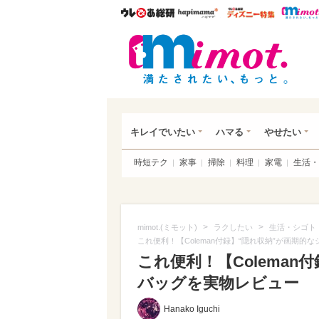
ウレぴあ総研
ハピママ*
ウレぴあ
mim
キレイでいたい
ハマる
やせたい
時短テク
家事
掃除
料理
家電
生活・
>
>
mimot.(ミモット)
ラクしたい
生活・シゴト
これ便利！【Coleman付録】“隠れ収納”が画期
これ便利！【Colema
バッグを実物レビュー
Hanako Iguchi