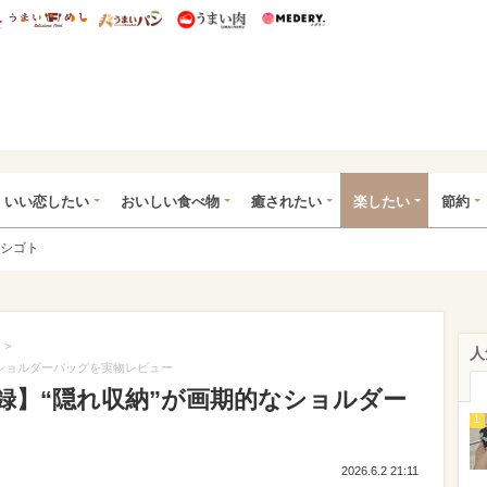
総研 ディズニー特集
mimot.
うまいめし
うまいパン
うまい肉
Medery.
ot.(ミモット)
いい恋したい
おいしい食べ物
癒されたい
楽したい
節約
シゴト
>
人
的なショルダーバッグを実物レビュー
n付録】“隠れ収納”が画期的なショルダー
1
2026.6.2 21:11