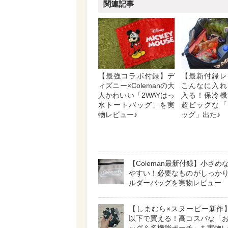
関連記事
【最強コラボ付録】デ
【最新付録レ
ィズニー×Colemanの大
こんなに入れ
人かわいい「2WAYはっ
入る！保冷機
水トートバッグ」を実
超ビッグな「
物レビュー♪
ッグ」出た♪
【Coleman最新付録】小さめ
やすい！必要なものがしっか
ルダーバッグを実物レビュー
【しまむら×スヌーピー新作】1
以下で買える！高コスパな「