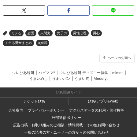
モテる
恋愛
人間力
女子力
男性心理
男心
>
モテる男女まとめ
#婚活
ページの先頭へ
ウレぴあ総研
|
ハピママ*
|
ウレぴあ総研 ディズニー特集
|
mimot.
|
うまいめし
|
うまいパン
|
うまい肉
|
Medery.
ぴあ関連サイト
チケットぴあ
ぴあ(アプリ&Web)
会社案内
プライバシーポリシー
アクセスデータの利用・著作権等
外部送信ポリシー
広告出稿・お取り組みのご相談・情報掲載・その他お問い合わせ
一般の読者の方・ユーザーの方からのお問い合わせ