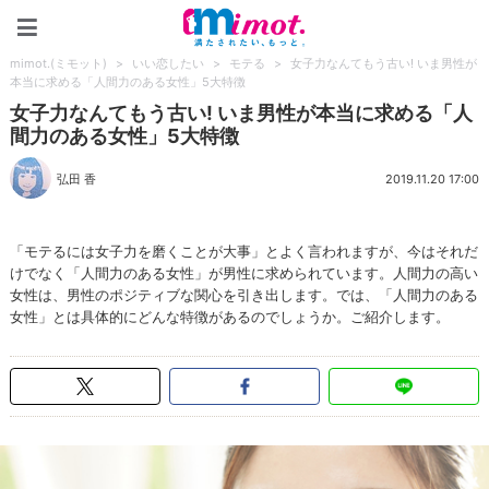
mimot.(ミモット)
mimot.(ミモット)
>
いい恋したい
>
モテる
>
女子力なんてもう古い! いま男性が
本当に求める「人間力のある女性」5大特徴
女子力なんてもう古い! いま男性が本当に求める「人
間力のある女性」5大特徴
弘田 香
2019.11.20 17:00
「モテるには女子力を磨くことが大事」とよく言われますが、今はそれだ
けでなく「人間力のある女性」が男性に求められています。人間力の高い
女性は、男性のポジティブな関心を引き出します。では、「人間力のある
女性」とは具体的にどんな特徴があるのでしょうか。ご紹介します。