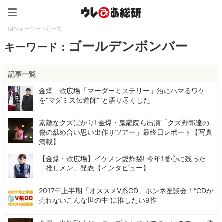
ウレぴあ総研（うれぴあ）
TOP
>
キーワード別一覧
ゴールデンボンバー
キーワード：
記事一覧
金爆・歌広場「マーダーミステリー」沼にハマるワケ
を“マダミス伝道師“”と語り尽くした
素敵なクズばかり! 金爆・鬼龍院ら出演「クズ野郎達の
傷の舐め合い思い出作りツアー」最終日レポート【写真
満載】
【金爆・歌広場】イケメン愛炸裂! 今年1番心に残った
「推しメン」発表【インタビュー】
2017年上半期「オススメV系CD」ホンネ座談会！“CDが
売れないこんな世の中”に推したい9作