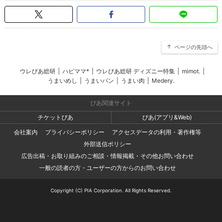
ページの先頭へ
ウレぴあ総研
|
ハピママ*
|
ウレぴあ総研 ディズニー特集
|
mimot.
|
うまいめし
|
うまいパン
|
うまい肉
|
Medery.
ぴあ関連サイト
チケットぴあ
ぴあ(アプリ&Web)
会社案内
プライバシーポリシー
アクセスデータの利用・著作権等
外部送信ポリシー
広告出稿・お取り組みのご相談・情報掲載・その他お問い合わせ
一般の読者の方・ユーザーの方からのお問い合わせ
Copyright (C) PIA Corporation. All Rights Reserved.