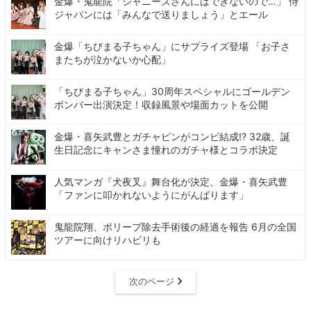
金爆・鬼龍院「ジャニーズさんにはできないので…」 侍
ジャパンには「みんなで送りましょう」とエール
金爆「ちびまる子ちゃん」にサプライズ登場 「お子さ
またちが泣かないか心配」
「ちびまる子ちゃん」30周年スペシャルにゴールデン
ボンバー出演決定！収録風景や場面カットを公開
金爆・喜矢武豊とガチャピンがコンビ結成!? 32歳、誕
生日記念にキャンさま憧れのガチャ様とコラボ決定
人気マンガ『犬夜叉』舞台化が決定、金爆・喜矢武豊
「ファンに叩かれないようにがんばります」
鬼龍院翔、ポリープ除去手術後の経過を報告 6月の全国
ツアーに向けリハビリも
次のページ