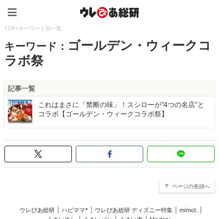
ウレぴあ総研（うれぴあ）
TOP
>
キーワード別一覧
ゴールデン・ウィークコ
キーワード：
ラボ祭
記事一覧
これはまさに「禁断の味」！スシローが“4つの名店”と
コラボ【ゴールデン・ウィークコラボ祭】
ページの先頭へ
ウレぴあ総研
|
ハピママ*
|
ウレぴあ総研 ディズニー特集
|
mimot.
|