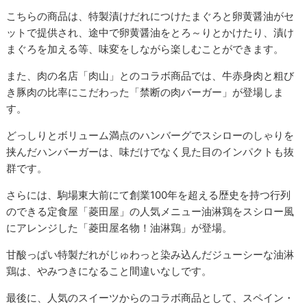
こちらの商品は、特製漬けだれにつけたまぐろと卵黄醤油がセ
ットで提供され、途中で卵黄醤油をとろ～りとかけたり、漬け
まぐろを加える等、味変をしながら楽しむことができます。
また、肉の名店「肉山」とのコラボ商品では、牛赤身肉と粗び
き豚肉の比率にこだわった「禁断の肉バーガー」が登場しま
す。
どっしりとボリューム満点のハンバーグでスシローのしゃりを
挟んだハンバーガーは、味だけでなく見た目のインパクトも抜
群です。
さらには、駒場東大前にて創業100年を超える歴史を持つ行列
のできる定食屋「菱田屋」の人気メニュー油淋鶏をスシロー風
にアレンジした「菱田屋名物！油淋鶏」が登場。
甘酸っぱい特製だれがじゅわっと染み込んだジューシーな油淋
鶏は、やみつきになること間違いなしです。
最後に、人気のスイーツからのコラボ商品として、スペイン・