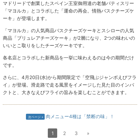
マドリードで創業したスペイン王室御用達の老舗パティスリー
「マヨルカ」とコラボした「運命の再会。情熱バスクチーズケ
ーキ」が登場します。
「マヨルカ」の人気商品バスクチーズケーキとスシローの人気
商品「ブリュレアチーズケーキ」が2層になり、2つの味わいの
いいとこ取りをしたチーズケーキです。
各名店とコラボした新商品を一挙に味わえるのは今の期間だけ
です。
さらに、4月20日(水)から期間限定で「空飛ぶジャンボえびフラ
イ」が登場。滑走路で走る風景をイメージした見た目のインパ
クトと、大きなえびフライの旨みを楽しむことができます。
肉メニュー4種は「禁断の味」！
次ページ
1
2
3
»