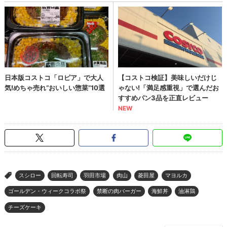
スシロー
回転寿司
羽田市場
肉山
菱田屋
マヨルカ
>
ゴールデン・ウィークコラボ祭
禁断の肉バーガー
海鮮丼
油淋鶏
チーズケーキ