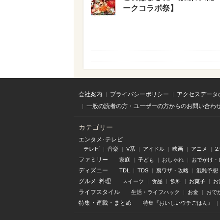
ークコラボ祭】
会社案内
プライバシーポリシー
アクセスデータ
一般の読者の方・ユーザーの方からのお問い合わ
カテゴリー
エンタメ･テレビ
テレビ
音楽
V系
アイドル
映画
アニメ
2
ファミリー
家庭
子ども
おしゃれ
おでかけ・
ディズニー
TDL
TDS
裏ワザ・攻略
混雑予想
グルメ･料理
スイーツ
食品
飲料
お菓子
お
ライフスタイル
生活・ライフハック
お金
おで
特集
・
連載
・
まとめ
特集『おいしいウチごはん』