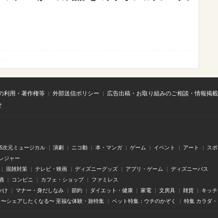
の利用・著作権等
外部送信ポリシー
広告出稿・お取り組みのご相談・情報掲載
せ
.5次元ミュージカル
演劇
ニコ動
本・マンガ
ゲーム
イベント
アート
スポ
レジャー
混雑対策
テレビ・映画
ディズニーグッズ
アプリ・ゲーム
ディズニーパス
酒
コンビニ
カフェ・ショップ
ファミレス
かけ
マナー・身だしなみ
節約
ダイエット・健康
家電
文房具
雑貨
キッチ
〜シェアしたくなる〜 至福な体験・旅特集
ペット特集：ウチのかぞく
特集 カラダ