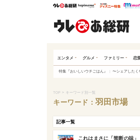
ウレぴあ総研
ハピママ*
ウレぴあ
ウレ
エンタメ
グルメ
ファミリー
恋
特集『おいしいウチごはん』
〜シェアしたく
>
キーワード別一覧
TOP
羽田市場
キーワード：
記事一覧
これはまさに「禁断の味」