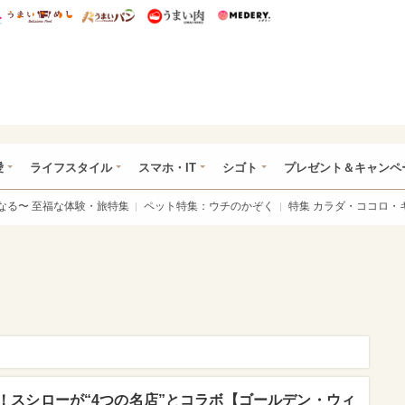
総研 ディズニー特集
mimot.
うまいめし
うまいパン
うまい肉
Medery.
ぴあ総研（うれぴあ）
愛
ライフスタイル
スマホ・IT
シゴト
プレゼント＆キャンペ
なる〜 至福な体験・旅特集
ペット特集：ウチのかぞく
特集 カラダ・ココロ・
！スシローが“4つの名店”とコラボ【ゴールデン・ウィ