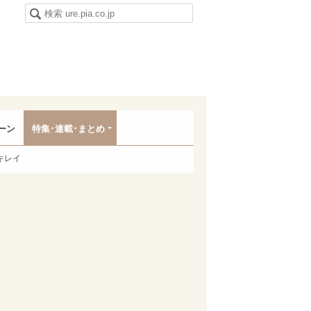
ーン
特集･連載･まとめ
キレイ