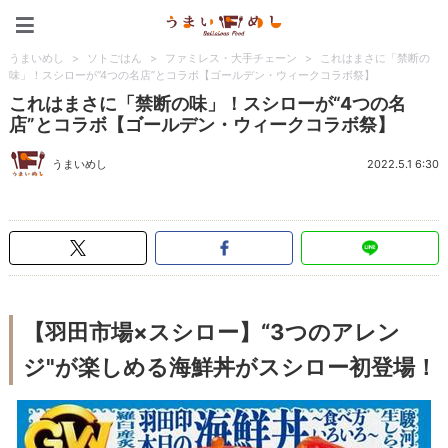
うまいめし
うまいめし
>
ソトごはん
>
ファミレス・大手チェーン
>
これはまさに「禁断の
味」！スシローが“4つの名店”とコラボ【ゴールデン・ウィークコラボ祭】
これはまさに「禁断の味」！スシローが“4つの名
店”とコラボ【ゴールデン・ウィークコラボ祭】
うまいめし
2022.5.1 6:30
【羽田市場×スシロー】“3つのアレン
ジ"が楽しめる海鮮丼がスシロー初登場！