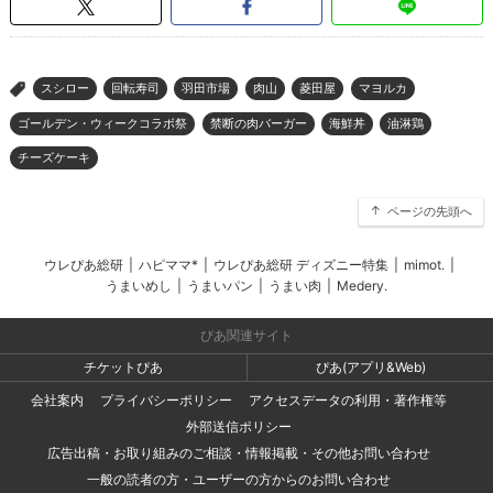
スシロー
回転寿司
羽田市場
肉山
菱田屋
マヨルカ
>
ゴールデン・ウィークコラボ祭
禁断の肉バーガー
海鮮丼
油淋鶏
チーズケーキ
ページの先頭へ
ウレぴあ総研
|
ハピママ*
|
ウレぴあ総研 ディズニー特集
|
mimot.
|
うまいめし
|
うまいパン
|
うまい肉
|
Medery.
ぴあ関連サイト
チケットぴあ
ぴあ(アプリ&Web)
会社案内
プライバシーポリシー
アクセスデータの利用・著作権等
外部送信ポリシー
広告出稿・お取り組みのご相談・情報掲載・その他お問い合わせ
一般の読者の方・ユーザーの方からのお問い合わせ