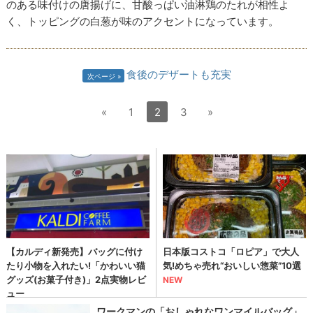
のある味付けの唐揚げに、甘酸っぱい油淋鶏のたれが相性よ
く、トッピングの白葱が味のアクセントになっています。
食後のデザートも充実
次ページ
«
1
2
3
»