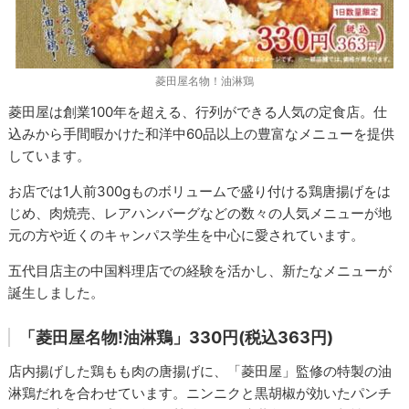
菱田屋名物！油淋鶏
菱田屋は創業100年を超える、行列ができる人気の定食店。仕
込みから手間暇かけた和洋中60品以上の豊富なメニューを提供
しています。
お店では1人前300gものボリュームで盛り付ける鶏唐揚げをは
じめ、肉焼売、レアハンバーグなどの数々の人気メニューが地
元の方や近くのキャンパス学生を中心に愛されています。
五代目店主の中国料理店での経験を活かし、新たなメニューが
誕生しました。
「菱田屋名物!油淋鶏」330円(税込363円)
店内揚げした鶏もも肉の唐揚げに、「菱田屋」監修の特製の油
淋鶏だれを合わせています。ニンニクと黒胡椒が効いたパンチ