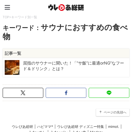
ウレぴあ総研（うれぴあ）
TOP
>
キーワード別一覧
サウナにおすすめの食べ
キーワード：
物
記事一覧
屈指のサウナーに聞いた！「“サ飯”に最適orNG”なフー
ド＆ドリンク」とは？
ページの先頭へ
ウレぴあ総研
|
ハピママ*
|
ウレぴあ総研 ディズニー特集
|
mimot.
|