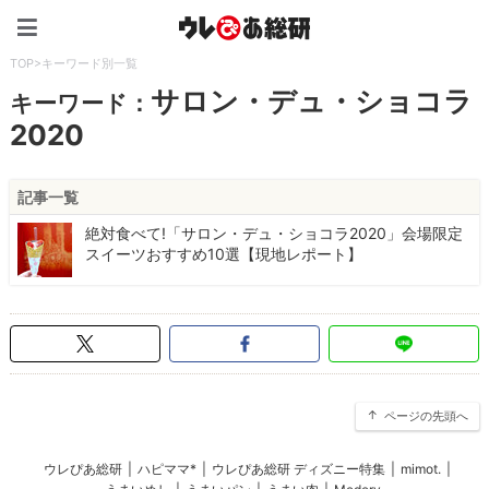
ウレぴあ総研（うれぴあ）
TOP
>
キーワード別一覧
サロン・デュ・ショコラ
キーワード：
2020
記事一覧
絶対食べて!「サロン・デュ・ショコラ2020」会場限定
スイーツおすすめ10選【現地レポート】
ページの先頭へ
ウレぴあ総研
|
ハピママ*
|
ウレぴあ総研 ディズニー特集
|
mimot.
|