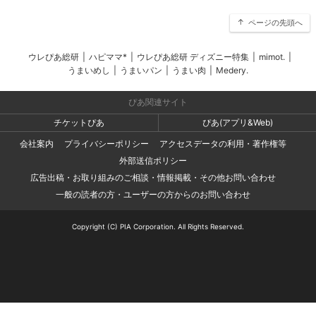
ページの先頭へ
ウレぴあ総研
|
ハピママ*
|
ウレぴあ総研 ディズニー特集
|
mimot.
|
うまいめし
|
うまいパン
|
うまい肉
|
Medery.
ぴあ関連サイト
チケットぴあ
ぴあ(アプリ&Web)
会社案内
プライバシーポリシー
アクセスデータの利用・著作権等
外部送信ポリシー
広告出稿・お取り組みのご相談・情報掲載・その他お問い合わせ
一般の読者の方・ユーザーの方からのお問い合わせ
Copyright (C) PIA Corporation. All Rights Reserved.