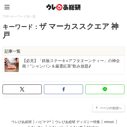
ウレぴあ総研（うれぴあ）
TOP
>
キーワード別一覧
ザ マーカススクエア 神
キーワード：
戸
記事一覧
【必見】「鉄板ステーキ×アフタヌーンティー」の神企
画！“シャンパン＆厳選紅茶”飲み放題♪
ページの先頭へ
ウレぴあ総研
|
ハピママ*
|
ウレぴあ総研 ディズニー特集
|
mimot.
|