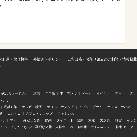
つ
の利用・著作権等
外部送信ポリシー
広告出稿・お取り組みのご相談・情報掲載
せ
.5次元ミュージカル
演劇
ニコ動
本・マンガ
ゲーム
イベント
アート
スポ
レジャー
混雑対策
テレビ・映画
ディズニーグッズ
アプリ・ゲーム
ディズニーパス
酒
コンビニ
カフェ・ショップ
ファミレス
かけ
マナー・身だしなみ
節約
ダイエット・健康
家電
文房具
雑貨
キッチ
〜シェアしたくなる〜 至福な体験・旅特集
ペット特集：ウチのかぞく
特集 カラダ