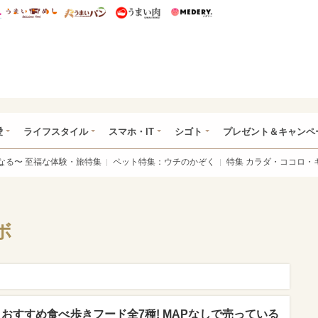
総研 ディズニー特集
mimot.
うまいめし
うまいパン
うまい肉
Medery.
ぴあ総研（うれぴあ）
愛
ライフスタイル
スマホ・IT
シゴト
プレゼント＆キャンペ
なる〜 至福な体験・旅特集
ペット特集：ウチのかぞく
特集 カラダ・ココロ・
ボ
ン おすすめ食べ歩きフード全7種! MAPなしで売っている