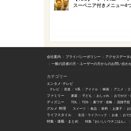
スーベニア付きメニュー4
会社案内
プライバシーポリシー
アクセスデータ
一般の読者の方・ユーザーの方からのお問い合わ
カテゴリー
エンタメ･テレビ
テレビ
音楽
V系
アイドル
映画
アニメ
2
ファミリー
家庭
子ども
おしゃれ
おでかけ・
ディズニー
TDL
TDS
裏ワザ・攻略
混雑予想
グルメ･料理
スイーツ
食品
飲料
お菓子
お
ライフスタイル
生活・ライフハック
お金
おで
特集
・
連載
・
まとめ
特集『おいしいウチごはん』