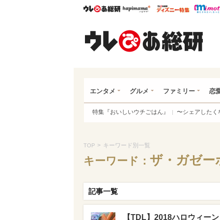
ウレぴあ総研
ハピママ*
ウレぴあ
ウレ
エンタメ
グルメ
ファミリー
恋
特集『おいしいウチごはん』
〜シェアしたく
>
キーワード別一覧
TOP
ザ・ガゼー
キーワード：
記事一覧
【TDL】2018ハロウィー