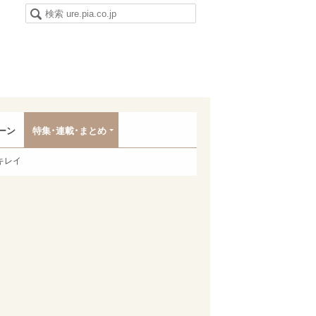
ーン
特集･連載･まとめ
キレイ