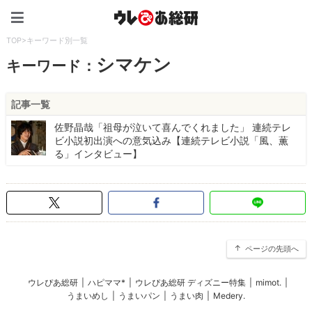
ウレぴあ総研（うれぴあ）
TOP
>
キーワード別一覧
シマケン
キーワード：
記事一覧
佐野晶哉「祖母が泣いて喜んでくれました」 連続テレ
ビ小説初出演への意気込み【連続テレビ小説「風、薫
る」インタビュー】
ページの先頭へ
ウレぴあ総研
|
ハピママ*
|
ウレぴあ総研 ディズニー特集
|
mimot.
|
うまいめし
|
うまいパン
|
うまい肉
|
Medery.