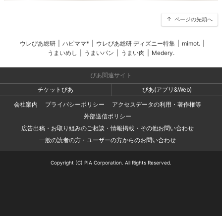
ページの先頭へ
ウレぴあ総研
|
ハピママ*
|
ウレぴあ総研 ディズニー特集
|
mimot.
|
うまいめし
|
うまいパン
|
うまい肉
|
Medery.
ぴあ関連サイト
チケットぴあ
ぴあ(アプリ&Web)
会社案内
プライバシーポリシー
アクセスデータの利用・著作権等
外部送信ポリシー
広告出稿・お取り組みのご相談・情報掲載・その他お問い合わせ
一般の読者の方・ユーザーの方からのお問い合わせ
Copyright (C) PIA Corporation. All Rights Reserved.