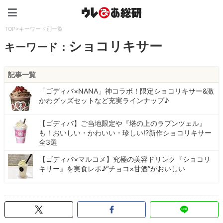
ウレぴあ総研（うれぴあ）
TOP
>
キーワード別一覧
ショコリキサー
キーワード：
記事一覧
「ゴディバ×NANA」神コラボ！限定ショコリキサー&激
かわグッズセットなど充実ラインナップ♪
【ゴディバ】ご当地限定や『塔の上のラプンツェル』
も！おいしい・かわいい・珍しい!?新作ショコリキサー
全3選
【ゴディバ×マルコメ】究極の美容ドリンク『ショコリ
キサー』を実食レポ♪“チョコ×甘酒”がおいしい